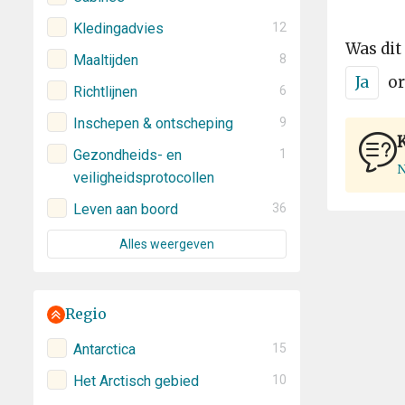
Kledingadvies
12
Was dit
Maaltijden
8
Ja
or
Richtlijnen
6
Inschepen & ontscheping
9
Gezondheids- en
1
N
veiligheidsprotocollen
Leven aan boord
36
Alles weergeven
Regio
Antarctica
15
Het Arctisch gebied
10