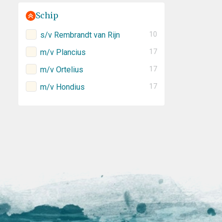
Schip
s/v Rembrandt van Rijn
10
m/v Plancius
17
m/v Ortelius
17
m/v Hondius
17