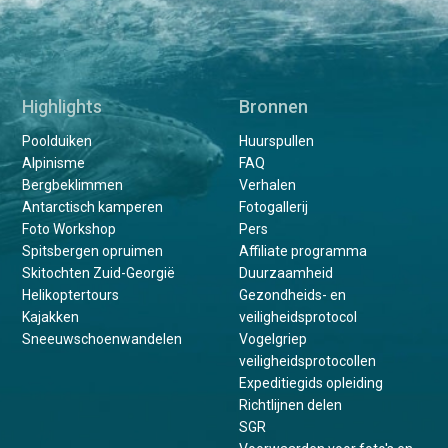
Highlights
Bronnen
Poolduiken
Huurspullen
Alpinisme
FAQ
Bergbeklimmen
Verhalen
Antarctisch kamperen
Fotogallerij
Foto Workshop
Pers
Spitsbergen opruimen
Affiliate programma
Skitochten Zuid-Georgië
Duurzaamheid
Helikoptertours
Gezondheids- en
Kajakken
veiligheidsprotocol
Sneeuwschoenwandelen
Vogelgriep
veiligheidsprotocollen
Expeditiegids opleiding
Richtlijnen delen
SGR