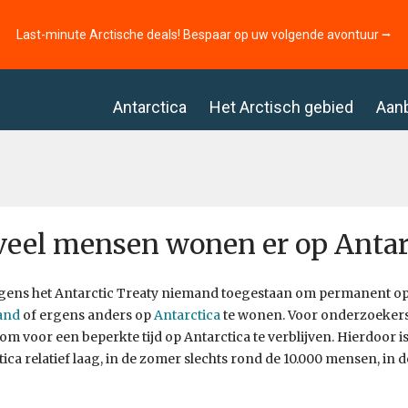
Last-minute Arctische deals! Bespaar op uw volgende avontuur ⭢
Antarctica
Het Arctisch gebied
Aan
eel mensen wonen er op Antar
olgens het Antarctic Treaty niemand toegestaan om permanent o
and
of ergens anders op
Antarctica
te wonen. Voor onderzoekers 
om voor een beperkte tijd op Antarctica te verblijven. Hierdoor 
tica relatief laag, in de zomer slechts rond de 10.000 mensen, in 