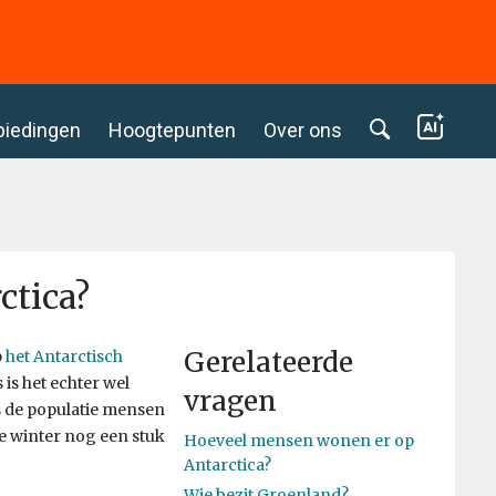
biedingen
Hoogtepunten
Over ons
ctica?
Gerelateerde
p
het Antarctisch
is het echter wel
vragen
is de populatie mensen
de winter nog een stuk
Hoeveel mensen wonen er op
Antarctica?
Wie bezit Groenland?