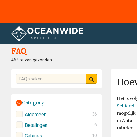
Home
FAQ
FAQ
463 reizen gevonden
Hoev
Het is v
Category
Schiereil
mogelijk 
Algemeen
36
in Antarc
Betalingen
6
minder.
Cabines
10