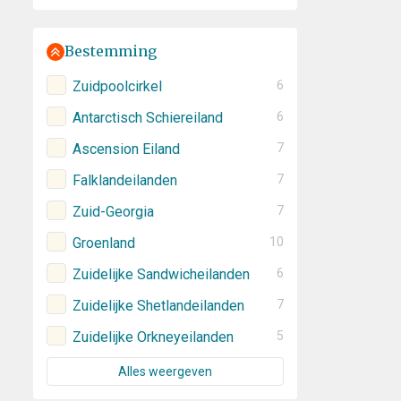
Bestemming
Zuidpoolcirkel
6
Antarctisch Schiereiland
6
Ascension Eiland
7
Falklandeilanden
7
Zuid-Georgia
7
Groenland
10
Zuidelijke Sandwicheilanden
6
Zuidelijke Shetlandeilanden
7
Zuidelijke Orkneyeilanden
5
Alles weergeven