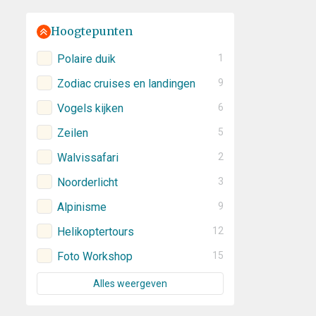
Hoogtepunten
Polaire duik
1
Zodiac cruises en landingen
9
Vogels kijken
6
Zeilen
5
Walvissafari
2
Noorderlicht
3
Alpinisme
9
Helikoptertours
12
Foto Workshop
15
Alles weergeven