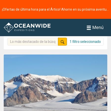
Página principal
Destacados
Experiencias
¡Ofertas de última hora para el Ártico! Ahorre en su próxima aventura ⭢
Destacados
251 destacados encontrados
Menú
1 filtro seleccionado