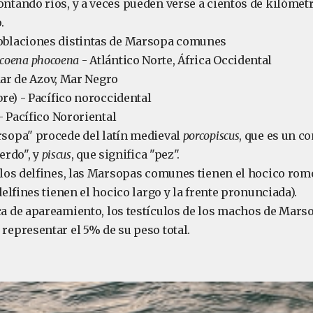
ntando ríos, y a veces pueden verse a cientos de kilómetr
.
oblaciones distintas de Marsopa comunes
coena phocoena
- Atlántico Norte, África Occidental
ar de Azov, Mar Negro
re) - Pacífico noroccidental
- Pacífico Nororiental
rsopa" procede del latín medieval
porcopiscus
, que es un 
erdo", y
piscus
, que significa "pez".
 los delfines, las Marsopas comunes tienen el hocico romo
delfines tienen el hocico largo y la frente pronunciada).
ca de apareamiento, los testículos de los machos de Mar
representar el 5% de su peso total.