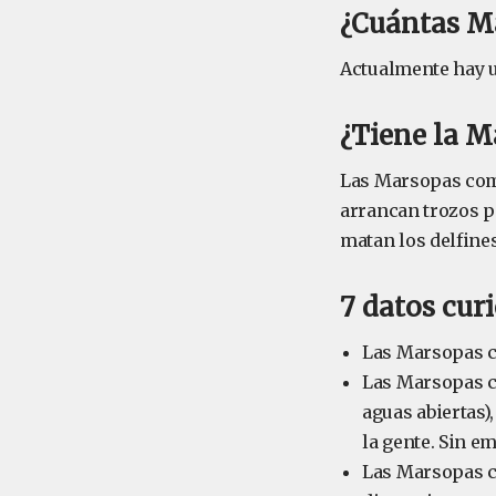
¿Cuántas M
Actualmente hay 
¿Tiene la 
Las Marsopas com
arrancan trozos p
matan los delfine
7 datos cur
Las Marsopas 
Las Marsopas co
aguas abiertas)
la gente. Sin e
Las Marsopas c