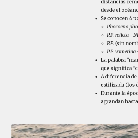
distancias remo
desde el océano
Se conocen 4 p
Phocoena pho
P.P. relicta
- M
P.P.
(sin nomb
P.P. vomerina
La palabra "ma
que significa "c
A diferencia de
estilizada (los 
Durante la épo
agrandan hasta 