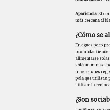
Apariencia
: El do
más cercana al bl
¿Cómo se a
En aguas poco pro
profundas tiende
alimentarse solas
sólo un minuto, p
inmersiones regis
pala que utilizan 
utilizan la ecolo
¿Son socia
Las Marsopas comu