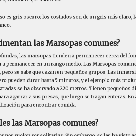
rso es gris oscuro; los costados son de un gris más claro, l
anco.
limentan las Marsopas comunes?
fundas, las marsopas tienden a permanecer cerca del fo
n a permanecer en un rango medio. Las Marsopas comune
, pero se sabe que cazan en pequeños grupos. Las inmers
ero pueden durar hasta 5 minutos, y el ejemplo más prof
tradas se ha observado a 220 metros. Tienen pequeños d
para agarrar a sus presas, que luego se tragan enteras. En
calización para encontrar comida.
bles las Marsopas comunes?
nes suelen ser solitarias. Sin embargo, se las ha visto 