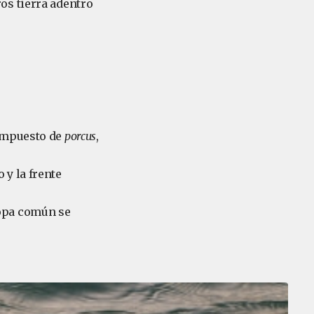
os tierra adentro
compuesto de
porcus
,
 y la frente
sopa común se