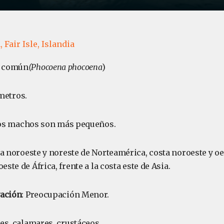
,
Fair Isle,
Islandia
a común
(Phocoena phocoena
)
 metros.
 los machos son más pequeños.
ta noroeste y noreste de Norteamérica, costa noroeste y o
este de África, frente a la costa este de Asia.
vación
: Preocupación Menor.
ces, calamares, crustáceos.