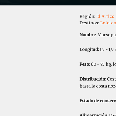
Región:
El Ártico
Destinos:
Lofoten
Nombre
: Marsop
Longitud:
1,5 - 1,9
Peso
: 60 - 75 kg,
Distribución
: Cos
hasta la costa noro
Estado de conser
Alimentación
: Pe