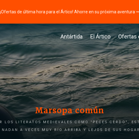
¡Ofertas de última hora para el Ártico! Ahorre en su próxima aventura 
Antártida
El Ártico
Ofertas
Marsopa común
r los literatos medievales como "peces cerdo", es
nadan a veces muy río arriba y lejos de sus hoga