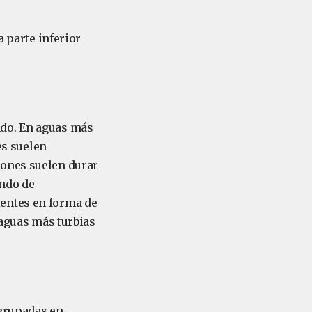
a parte inferior
ndo. En aguas más
s suelen
iones suelen durar
undo de
ientes en forma de
 aguas más turbias
agrupadas en