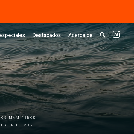
⭢
 especiales
Destacados
Acerca de
tos mamíferos
res en el mar