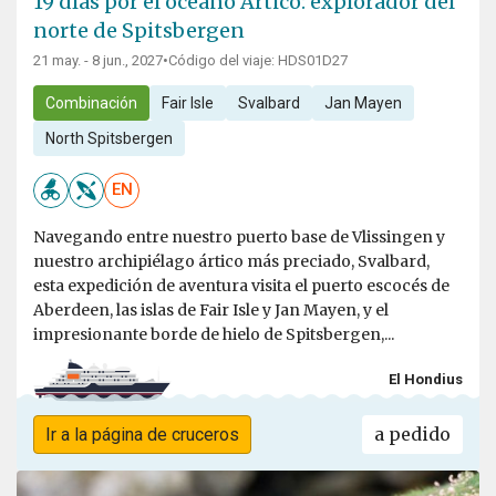
19 días por el océano Ártico: explorador del
norte de Spitsbergen
21 may. - 8 jun., 2027
•
Código del viaje: HDS01D27
Combinación
Fair Isle
Svalbard
Jan Mayen
North Spitsbergen
EN
Navegando entre nuestro puerto base de Vlissingen y
nuestro archipiélago ártico más preciado, Svalbard,
esta expedición de aventura visita el puerto escocés de
Aberdeen, las islas de Fair Isle y Jan Mayen, y el
impresionante borde de hielo de Spitsbergen,...
El Hondius
a pedido
Ir a la página de cruceros