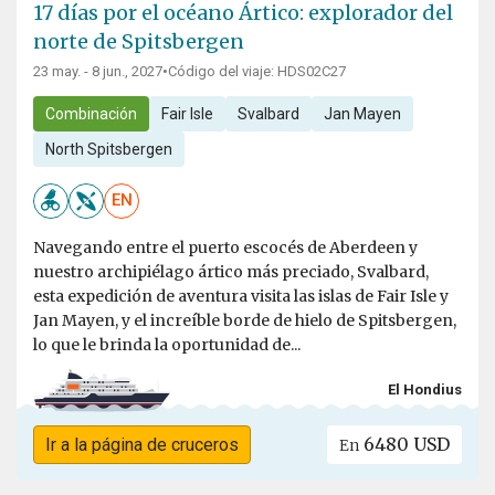
17 días por el océano Ártico: explorador del
norte de Spitsbergen
23 may. - 8 jun., 2027
•
Código del viaje: HDS02C27
Combinación
Fair Isle
Svalbard
Jan Mayen
North Spitsbergen
EN
Navegando entre el puerto escocés de Aberdeen y
nuestro archipiélago ártico más preciado, Svalbard,
esta expedición de aventura visita las islas de Fair Isle y
Jan Mayen, y el increíble borde de hielo de Spitsbergen,
lo que le brinda la oportunidad de...
El Hondius
6480 USD
Ir a la página de cruceros
En