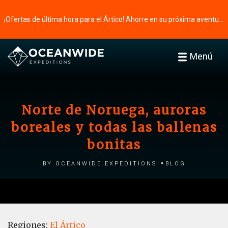
¡Ofertas de última hora para el Ártico! Ahorre en su próxima aventura ⭢
Menú
Norte de Noruega, auroras
boreales y todas las ballenas
bonitas
by Oceanwide Expeditions
Blog
Regiones:
El Ártico