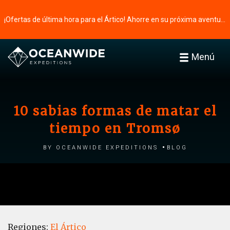
¡Ofertas de última hora para el Ártico! Ahorre en su próxima aventura ⭢
Menú
10 sabias formas de matar el
tiempo en Tromsø
by Oceanwide Expeditions
Blog
Regiones:
El Ártico