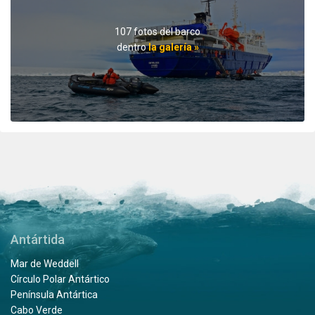
Voraus checken! Mit 75% Chinesen zu reisen ist etwas
gewöhnungsbedürftig.
107 fotos del barco
dentro
la galería »
Professionalism meets adventure
por Viktoria Draws
El Ártico
Very instructive, beautiful and professionally
accompanied
Antártida
Mar de Weddell
Círculo Polar Antártico
Península Antártica
Cabo Verde