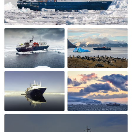
por Cornelia Kolar
El Ártico
The animal and landscape sceneries we're great nur the
chinese guests being noisy and chaotic was very
disappointing, annoying and shocking to me.they
didn't respect nature and I hardly could enjoy the
silence of the Arctic as advertised. The food and crew
was adorable.
Spitzbergen intensiv
por SIBYLLE CLAUDIA HENNY RAKESEDER
El Ártico
Eine eindrückliche Reise, tolle Natur & Tierwelt. Das
Expeditionsteam ist hervorragend und verfügt über ein
fundiertes Wissen. Die Crew leistet grossartige Arbeit,
Essen ist lecker. Das Schiff hat einen nostalgischen
Charme, der. Esssaal ist recht laut und die Gänge eng.
Gut geeignet für Alleinreisende. Tipp: Gästestruktur im