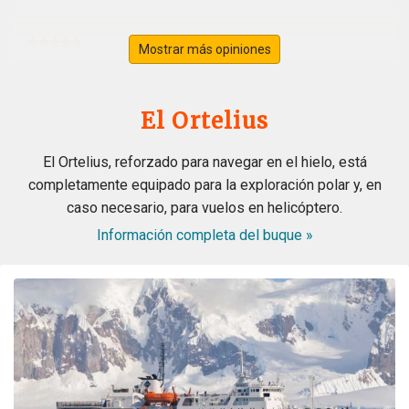
Mostrar más opiniones
Svalbard
por Ursula Merz
El Ártico
El Ortelius
A lifelong dream became true. A fantastic extraordinary
El Ortelius, reforzado para navegar en el hielo, está
crew. A wonderful magical landdcape. Very interesting
completamente equipado para la exploración polar y, en
recaps and lots of great appreciated informations from
caso necesario, para vuelos en helicóptero.
the experts. All in all the best trip in my lifetime. Thank
you all from the bottom of my heart
Información completa del buque »
Wonderful landscape