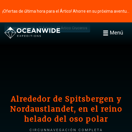
¡Ofertas de última hora para el Ártico! Ahorre en su próxima aventura ⭢
Página principal
El Ártico
El Ártico Cruceros
Menú
Alrededor de Spitsbergen y
Nordaustlandet, en el reino
helado del oso polar
Circunnavegación completa