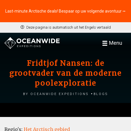
Last-minute Arctische deals! Bespaar op uw volgende avontuur ⭢
Deze pagina is automatisch uit het Engels vertaald
Menu
Fridtjof Nansen: de
grootvader van de moderne
poolexploratie
by Oceanwide Expeditions
Blogs
Regio's:
Het Arctisch gebied