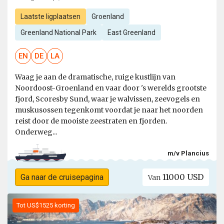
Laatste ligplaatsen
Groenland
Greenland National Park
East Greenland
EN
DE
LA
Waag je aan de dramatische, ruige kustlijn van
Noordoost-Groenland en vaar door 's werelds grootste
fjord, Scoresby Sund, waar je walvissen, zeevogels en
muskusossen tegenkomt voordat je naar het noorden
reist door de mooiste zeestraten en fjorden.
Onderweg...
m/v Plancius
11000 USD
Ga naar de cruisepagina
Van
Tot US$1525 korting