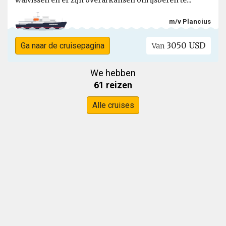
walvissen en er zijn overal kansen om ijsberen te...
m/v Plancius
3050 USD
Ga naar de cruisepagina
Van
We hebben
61 reizen
Alle cruises