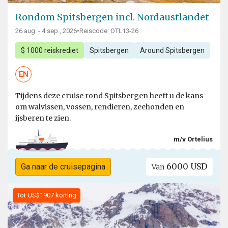
Rondom Spitsbergen incl. Nordaustlandet
26 aug. - 4 sep., 2026
•
Reiscode: OTL13-26
$ 1000 reiskrediet
Spitsbergen
Around Spitsbergen
EN
Tijdens deze cruise rond Spitsbergen heeft u de kans
om walvissen, vossen, rendieren, zeehonden en
ijsberen te zien.
m/v Ortelius
6000 USD
Ga naar de cruisepagina
Van
Tot US$1907 korting