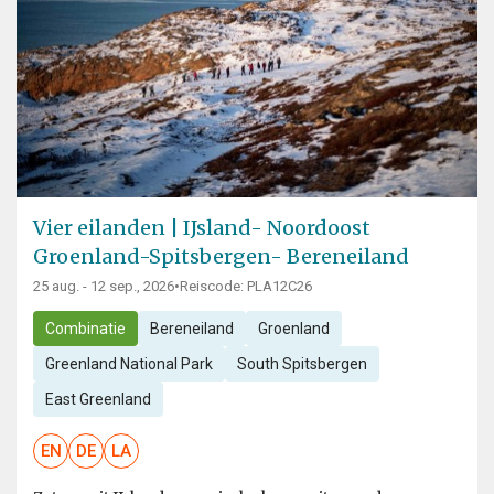
Vier eilanden | IJsland- Noordoost
Groenland-Spitsbergen- Bereneiland
25 aug. - 12 sep., 2026
•
Reiscode: PLA12C26
Combinatie
Bereneiland
Groenland
Greenland National Park
South Spitsbergen
East Greenland
EN
DE
LA