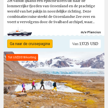
Zet vanuit IJsland een epische koers uit naar de
lommerrijke fjorden van Groenland en de prachtige
wereld van het pakijs in noordelijke richting. Deze
combinatiecruise steekt de Groenlandse Zee over en
voert u vervolgens door de Svalbard archipel, waar...
m/v Plancius
13725 USD
Ga naar de cruisepagina
Van
Tot US$3518 korting