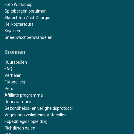
Foto Workshop
Spitsbergen opruimen
Skitochten Zuid-Georgië
Helikoptertours
Kajakken
Sneeuwschoenwandelen
Bronnen
Huurspullen
FAQ
Verhalen
Fotogallerij
Pers
Affiliate programma
Duurzaamheid
Gezondheids- en veiligheidsprotocol
Vogelgriep veiligheidsprotocollen
Expeditiegids opleiding
Richtlijnen delen