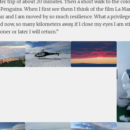
ter trip of about 20 minutes. Then a short walk to the col
Penguins. When I first see them I think of the film La Ma
r and I am moved by so much resilience. What a privilege 
d now, so many kilometers away, if I close my eyes I am stil
ner or later I will return.