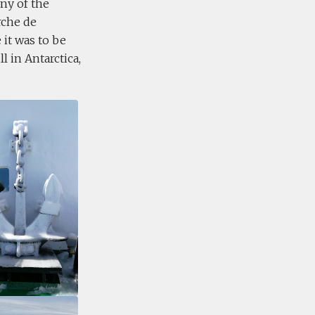
ony of the
rche de
it was to be
l in Antarctica,