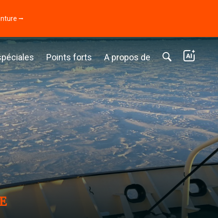
enture ⭢
spéciales
Points forts
A propos de
E