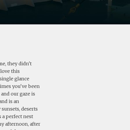
me, they didn't
 love this
 single glance
 times you've been
t and our gaze is
and is an
y sunsets, deserts
s a perfect nest
ny afternoon, after