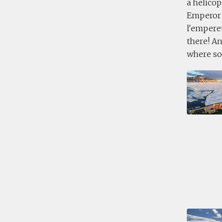
a helicop
Emperor 
l'empereu
there! An
where soo