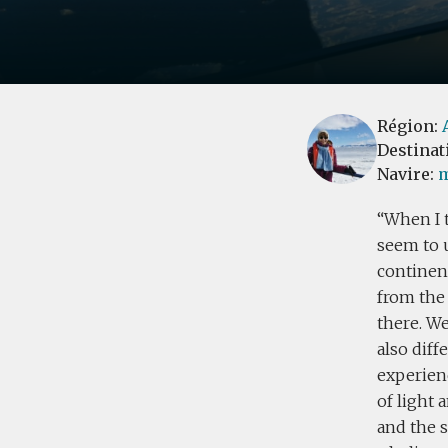
Région:
Destinat
Navire:
m
When I t
seem to u
continent
from the
there. We
also diff
experienc
of light 
and the s