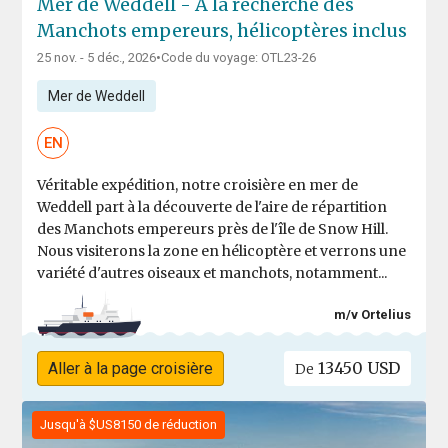
Mer de Weddell - À la recherche des
Manchots empereurs, hélicoptères inclus
25 nov. - 5 déc., 2026
•
Code du voyage: OTL23-26
Mer de Weddell
EN
Véritable expédition, notre croisière en mer de
Weddell part à la découverte de l'aire de répartition
des Manchots empereurs près de l'île de Snow Hill.
Nous visiterons la zone en hélicoptère et verrons une
variété d'autres oiseaux et manchots, notamment...
m/v Ortelius
13450 USD
Aller à la page croisière
De
Jusqu'à $US8150 de réduction