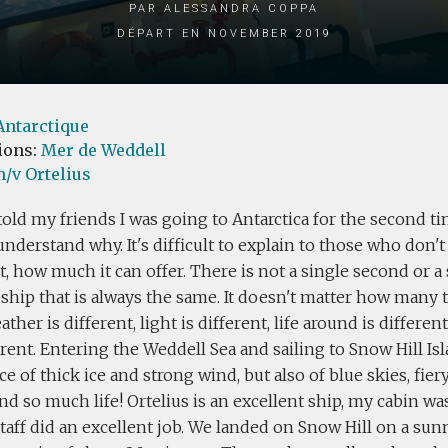
par Alessandra Coppa
Départ en November 2019
Antarctique
ions:
Mer de Weddell
/v Ortelius
old my friends I was going to Antarctica for the second ti
nderstand why. It's difficult to explain to those who don't
, how much it can offer. There is not a single second or a
 ship that is always the same. It doesn't matter how many
ather is different, light is different, life around is differen
erent. Entering the Weddell Sea and sailing to Snow Hill Isl
e of thick ice and strong wind, but also of blue skies, fier
and so much life! Ortelius is an excellent ship, my cabin wa
taff did an excellent job. We landed on Snow Hill on a sun