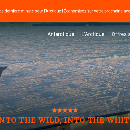
de dernière minute pour l’Arctique ! Économisez sur votre prochaine av
Antarctique
L'Arctique
Offres 
INTO THE WILD, INTO THE WHIT