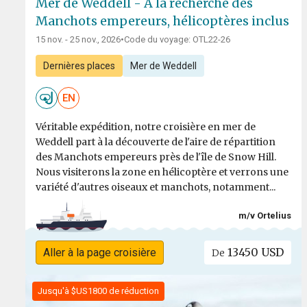
Mer de Weddell - À la recherche des
Manchots empereurs, hélicoptères inclus
15 nov. - 25 nov., 2026
•
Code du voyage: OTL22-26
Dernières places
Mer de Weddell
EN
Véritable expédition, notre croisière en mer de
Weddell part à la découverte de l'aire de répartition
des Manchots empereurs près de l'île de Snow Hill.
Nous visiterons la zone en hélicoptère et verrons une
variété d'autres oiseaux et manchots, notamment...
m/v Ortelius
13450 USD
Aller à la page croisière
De
Jusqu'à $US1800 de réduction