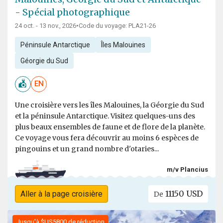
- Spécial photographique
24 oct. - 13 nov., 2026
•
Code du voyage: PLA21-26
Péninsule Antarctique
Îles Malouines
Géorgie du Sud
EN
Une croisière vers les îles Malouines, la Géorgie du Sud
et la péninsule Antarctique. Visitez quelques-uns des
plus beaux ensembles de faune et de flore de la planète.
Ce voyage vous fera découvrir au moins 6 espèces de
pingouins et un grand nombre d'otaries...
m/v Plancius
11150 USD
Aller à la page croisière
De
Jusqu'à $US5800 de réduction