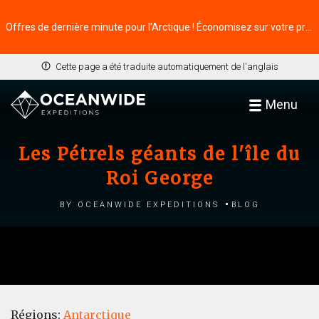
Offres de dernière minute pour l’Arctique ! Économisez sur votre prochaine aventure ⭢
Cette page a été traduite automatiquement de l'anglais
Menu
Les Pétrels géants de l'île du
Roi George
by Oceanwide Expeditions
Blog
Régions:
Antarctique