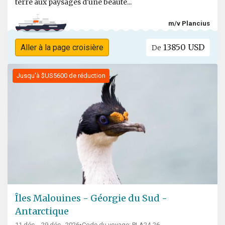
terre aux paysages d'une beauté...
m/v Plancius
13850 USD
Aller à la page croisière
De
Jusqu'à $US5600 de réduction
Îles Malouines - Géorgie du Sud -
Antarctique
11 déc. - 29 déc., 2026
Code du voyage: PLA24-26