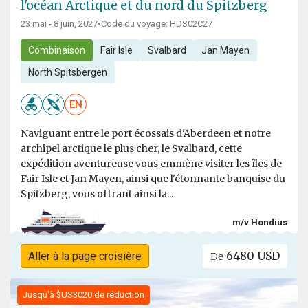
l'océan Arctique et du nord du Spitzberg
23 mai - 8 juin, 2027
•
Code du voyage: HDS02C27
Combinaison
Fair Isle
Svalbard
Jan Mayen
North Spitsbergen
EN
Naviguant entre le port écossais d'Aberdeen et notre
archipel arctique le plus cher, le Svalbard, cette
expédition aventureuse vous emmène visiter les îles de
Fair Isle et Jan Mayen, ainsi que l'étonnante banquise du
Spitzberg, vous offrant ainsi la...
m/v Hondius
6480 USD
Aller à la page croisière
De
Jusqu'à $US3020 de réduction