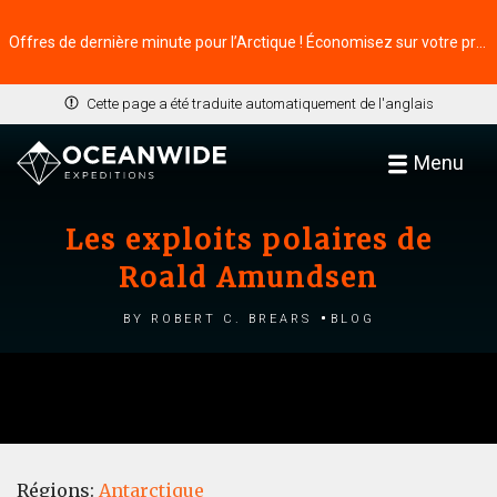
Offres de dernière minute pour l’Arctique ! Économisez sur votre prochaine aventure ⭢
Cette page a été traduite automatiquement de l'anglais
Menu
Les exploits polaires de
Roald Amundsen
by Robert C. Brears
Blog
Régions:
Antarctique