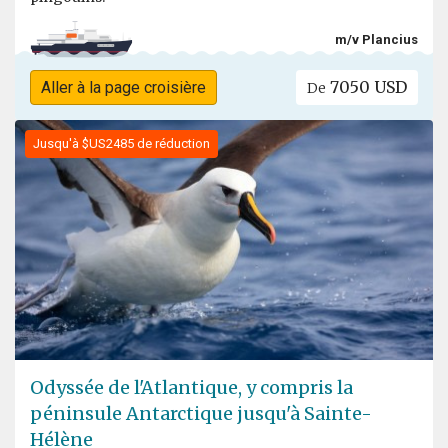
m/v Plancius
7050 USD
Aller à la page croisière
De
Jusqu'à $US2485 de réduction
Odyssée de l'Atlantique, y compris la
péninsule Antarctique jusqu'à Sainte-
Hélène