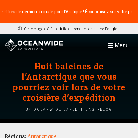
Offres de dernière minute pour l’Arctique ! Économisez sur votre prochaine aventure ⭢
Cette page a été traduite automatiquement de l'anglais
Menu
Huit baleines de
l'Antarctique que vous
pourriez voir lors de votre
croisière d'expédition
by Oceanwide Expeditions
Blog
Régions:
Antarctique