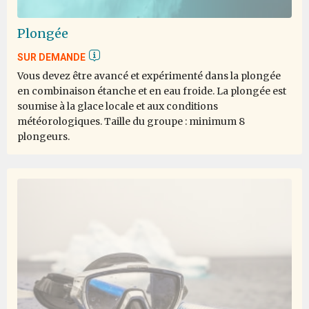
par Alex AVI Zavitan
Antarctique
Most of the time it was enjoyable, there were a few
Plongée
instances where I was hurt or it was really unpleasant.
SUR DEMANDE
Vous devez être avancé et expérimenté dans la plongée
en combinaison étanche et en eau froide. La plongée est
soumise à la glace locale et aux conditions
once in a lifetime
météorologiques. Taille du groupe : minimum 8
par dan mihai tarcea
Antarctique
plongeurs.
i dream about this trip allmost 10 years, i save money for
my lifetime experience and if you still dream and never
give up it happends. it was 19 days of my greatest
experience and i live any seconds with open heart.