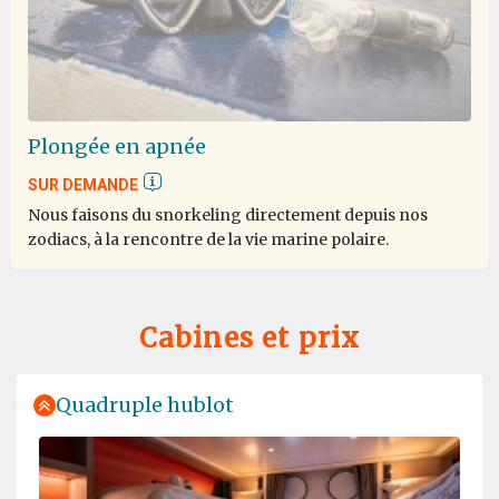
One of the Lifetime experience
par Elene Tan
Antarctique
Plongée en apnée
One of the best cruise and trip I join so far. The
expedition team really go way beyond, very passionate
SUR DEMANDE
about their job. The activities very well organized. Even
Nous faisons du snorkeling directement depuis nos
the lecture was very informative. I definitely will join
zodiacs, à la rencontre de la vie marine polaire.
this expedition again in future.
Cabines et prix
Quadruple hublot