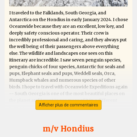
I traveled to the Falklands, South Georgia, and
Antarctica on the Hondius in early January 2024. I chose
Oceanwide because they are an excellent, low key, and
deeply safety conscious operator. Their crew is
incredibly professional and caring, and they always put
the well being of their passengers above everything
else. The wildlife and landscapes one sees on this
itinerary are incredible. I saw seven penguin species,
penguin chicks of four species, Antarctic fur seals and
pups, Elephant seals and pups, Weddell seals, Orca,
Humpback whales and numerous species of other
birds. I hope to travel with Oceanwide Expeditions again
-- South Georgia is one of the most beautiful places on
the planet and I want to see more of it in a different
Afficher plus de commentaires
season.
m/v Hondius
Exceptional Antarctic Peninsular trip &