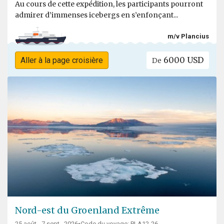
Au cours de cette expédition, les participants pourront
admirer d’immenses icebergs en s’enfonçant...
m/v Plancius
6000 USD
Aller à la page croisière
De
Nord-est du Groenland Extrême
25 août - 7 sept., 2026
Code du voyage: PLA12-26