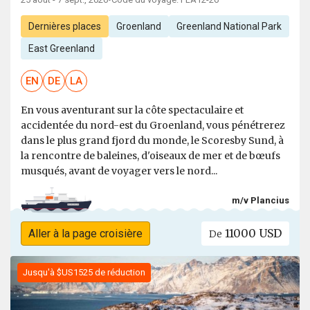
•
Dernières places
Groenland
Greenland National Park
East Greenland
EN
DE
LA
En vous aventurant sur la côte spectaculaire et
accidentée du nord-est du Groenland, vous pénétrerez
dans le plus grand fjord du monde, le Scoresby Sund, à
la rencontre de baleines, d'oiseaux de mer et de bœufs
musqués, avant de voyager vers le nord...
m/v Plancius
11000 USD
Aller à la page croisière
De
Jusqu'à $US1525 de réduction