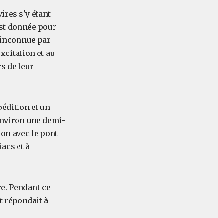
ires s'y étant
est donnée pour
t inconnue par
excitation et au
s de leur
pédition et un
 environ une demi-
ion avec le pont
acs et à
re. Pendant ce
t répondait à