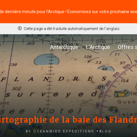
de dernière minute pour l’Arctique ! Économisez sur votre prochaine av
Cette page a été traduite automatiquement de l'anglais
Antarctique
L'Arctique
Offres 
rtographie de la baie des Fland
by Oceanwide Expeditions
Blog