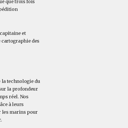
é que trois fois
xpédition
 capitaine et
e cartographie des
 la technologie du
sur la profondeur
mps réel. Nos
âce à leurs
ar les marins pour
.