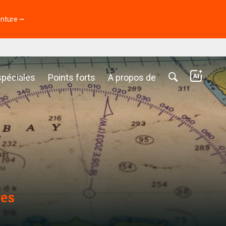
enture ⭢
spéciales
Points forts
A propos de
res