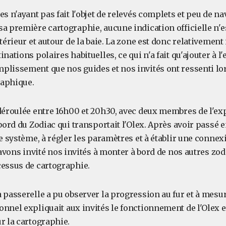
es n'ayant pas fait l'objet de relevés complets et peu de nav
sa première cartographie, aucune indication officielle n'
ntérieur et autour de la baie. La zone est donc relativemen
nations polaires habituelles, ce qui n'a fait qu'ajouter à l'
plissement que nos guides et nos invités ont ressenti lor
raphique.
 déroulée entre 16h00 et 20h30, avec deux membres de l'ex
 bord du Zodiac qui transportait l'Olex. Après avoir passé
le système, à régler les paramètres et à établir une connex
avons invité nos invités à monter à bord de nos autres zodi
cessus de cartographie.
 passerelle a pu observer la progression au fur et à mesu
nnel expliquait aux invités le fonctionnement de l'Olex e
r la cartographie.