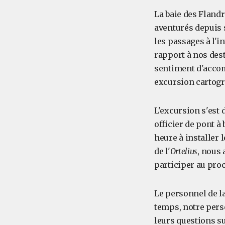
La baie des Flandr
aventurés depuis 
les passages à l'i
rapport à nos desti
sentiment d'accom
excursion cartog
L'excursion s'est
officier de pont à
heure à installer 
de l'
Ortelius
, nous 
participer au pro
Le personnel de la
temps, notre perso
leurs questions su