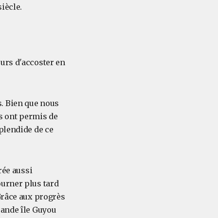
iècle.
urs d'accoster en
és. Bien que nous
us ont permis de
plendide de ce
rée aussi
ourner plus tard
Grâce aux progrès
rande île Guyou