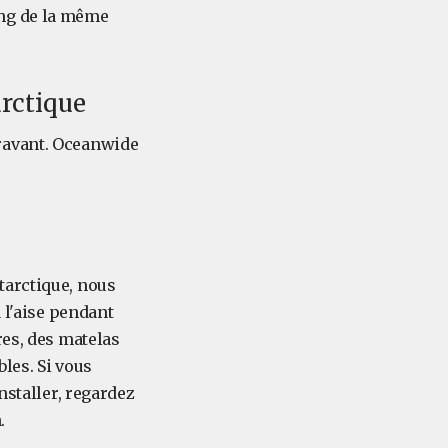
ing de la même
rctique
ravant. Oceanwide
tarctique, nous
 l'aise pendant
res, des matelas
les. Si vous
nstaller, regardez
.