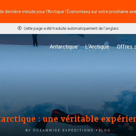
de dernière minute pour l’Arctique ! Économisez sur votre prochaine av
Cette page a été traduite automatiquement de l'anglais
Antarctique
L'Arctique
Offres 
rctique : une véritable expérie
by Oceanwide Expeditions
Blog