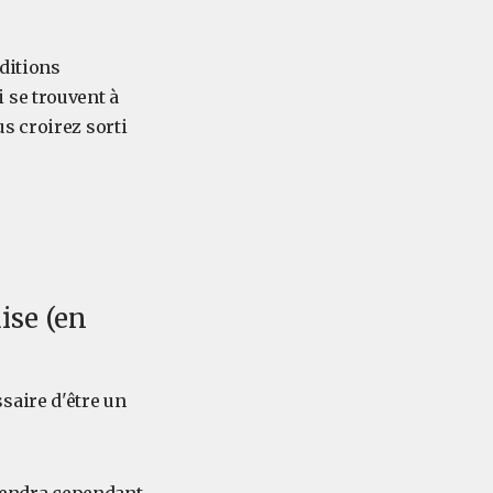
ditions
 se trouvent à
s croirez sorti
ise (en
saire d'être un