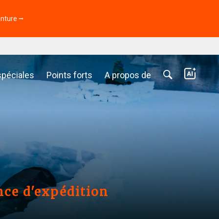
enture ⭢
spéciales
Points forts
A propos de
nce d'expédition