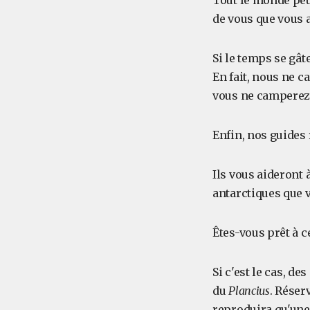
Tout le monde peut
de vous que vous a
Si le temps se gât
En fait, nous ne c
vous ne camperez 
Enfin, nos guides
Ils vous aideront 
antarctiques que v
Êtes-vous prêt à c
Si c'est le cas, de
du
Plancius
. Réser
reproduira qu'une 