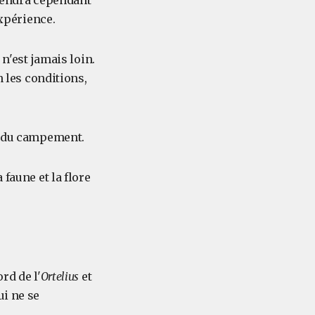
ttendra cependant
expérience.
 n'est jamais loin.
n les conditions,
ée du campement.
 faune et la flore
rd de l'
Ortelius
et
ui ne se