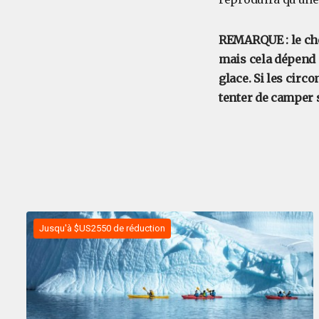
REMARQUE : le chef
mais cela dépend e
glace. Si les cir
tenter de camper s
Jusqu'à $US2550 de réduction