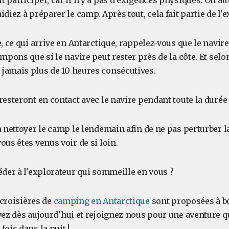
 participer, car il n'y a pas d'exigences physiques. On a
idiez à préparer le camp. Après tout, cela fait partie de l'
e, ce qui arrive en Antarctique, rappelez-vous que le navire
ampons que si le navire peut rester près de la côte. Et selo
jamais plus de 10 heures consécutives.
 resteront en contact avec le navire pendant toute la dur
à nettoyer le camp le lendemain afin de ne pas perturber la
ous êtes venus voir de si loin.
éder à l'explorateur qui sommeille en vous ?
s croisières de
camping en Antarctique
sont proposées à bo
vez dès aujourd'hui et rejoignez-nous pour une aventure q
fois dans la nuit !