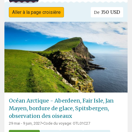
350 USD
Aller à la page croisière
De
Océan Arctique - Aberdeen, Fair Isle, Jan
Mayen, bordure de glace, Spitsbergen,
observation des oiseaux
29 mai - 9 juin, 2027
•
Code du voyage: OTL01C27