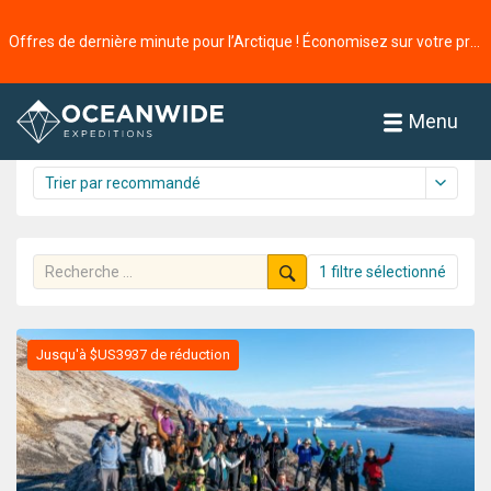
Accueil
Croisières
L'Arctique
Offres de dernière minute pour l’Arctique ! Économisez sur votre prochaine aventure ⭢
Croisières
61 croisière trouvée
Menu
1 filtre sélectionné
Jusqu'à $US3937 de réduction