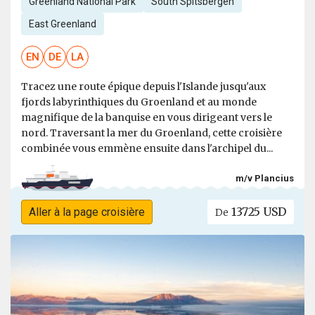
Greenland National Park
South Spitsbergen
East Greenland
EN
DE
LA
Tracez une route épique depuis l'Islande jusqu'aux
fjords labyrinthiques du Groenland et au monde
magnifique de la banquise en vous dirigeant vers le
nord. Traversant la mer du Groenland, cette croisière
combinée vous emmène ensuite dans l'archipel du...
m/v Plancius
13725 USD
Aller à la page croisière
De