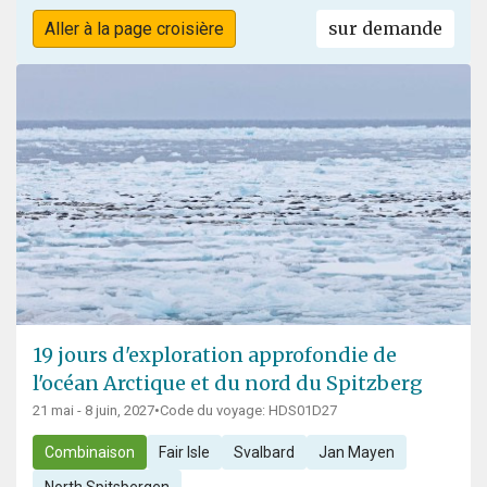
sur demande
Aller à la page croisière
19 jours d'exploration approfondie de
l'océan Arctique et du nord du Spitzberg
21 mai - 8 juin, 2027
•
Code du voyage: HDS01D27
Combinaison
Fair Isle
Svalbard
Jan Mayen
North Spitsbergen