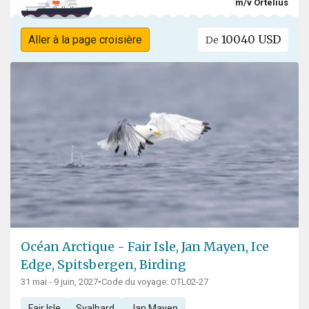
m/v Ortelius
10040 USD
Aller à la page croisière
De
Océan Arctique - Fair Isle, Jan Mayen, Ice
Edge, Spitsbergen, Birding
31 mai - 9 juin, 2027
•
Code du voyage: OTL02-27
Fair Isle
Svalbard
Jan Mayen