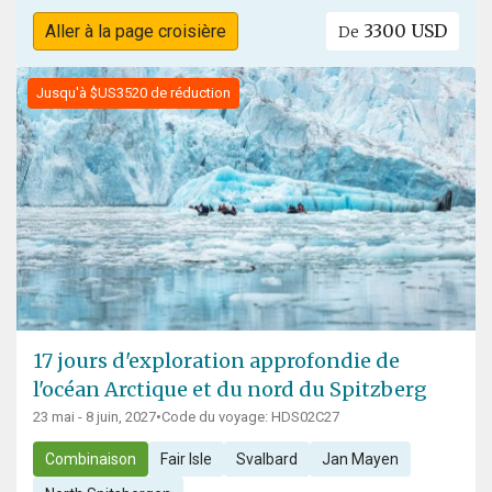
3300 USD
Aller à la page croisière
De
Jusqu'à $US3520 de réduction
17 jours d'exploration approfondie de
l'océan Arctique et du nord du Spitzberg
23 mai - 8 juin, 2027
•
Code du voyage: HDS02C27
Combinaison
Fair Isle
Svalbard
Jan Mayen