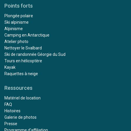
determination. How anyone could spot a polar bear in a
Points forts
somewhat foggy ice packed landscape is beyond
anyone's imagination, but once spotted, the captain did
Plongée polaire
the impossible to make viewing the King of the Arctic a
Ski alpinisme
reality. It was truly the highlight of the trip. Thank you
Alpinisme
Oceanwide Expeditions!
Camping en Antarctique
Atelier photo
Nettoyer le Svalbard
Ski de randonnée Géorgie du Sud
Tours en hélicoptère
Kayak
Raquettes à neige
Outstanding
Ressources
par Mary Maguire
L'Arctique
Matériel de location
FAQ
Histoires
The trip exceeded all of my expectations, from start to
Galerie de photos
finish. Julian was a fantastic kayak guide with excellent
Presse
support from Paulo and Alexis. I would especially like to
Programme d'affiliation