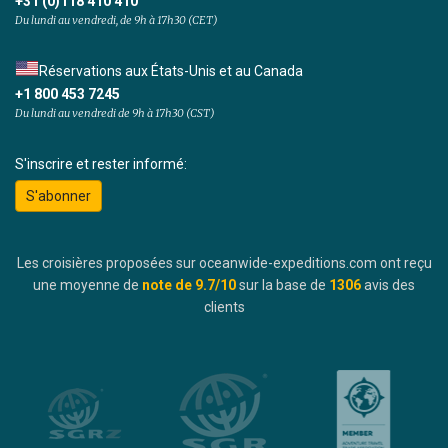
+31 (0)118 410 410
had a great time with a lot to do and to see. And verry
Du lundi au vendredi, de 9h à 17h30 (CET)
good food, served by a ferry friendly crew.
Réservations aux États-Unis et au Canada
+1 800 453 7245
Du lundi au vendredi de 9h à 17h30 (CST)
S'inscrire et rester informé:
S'abonner
Les croisières proposées sur oceanwide-expeditions.com ont reçu
une moyenne de
note de
9.7
/10
sur la base de
1306
avis des
clients