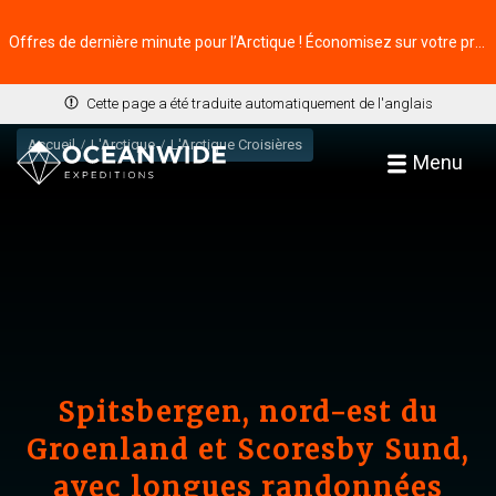
Offres de dernière minute pour l’Arctique ! Économisez sur votre prochaine aventure ⭢
Cette page a été traduite automatiquement de l'anglais
Accueil
L'Arctique
L'Arctique Croisières
Menu
Spitsbergen, nord-est du
Groenland et Scoresby Sund,
avec longues randonnées