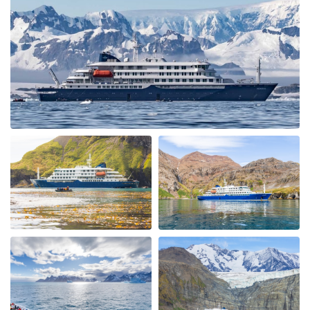
ongeloofelijke ervaring
My Second Oceanwide Expedition!
par John Zingrich
L'Arctique
My August 2025 Arctic adventure was my second trip
with Oceanwide Expeditions. The first was aboard the
Plancius, this trip aboard the Hondius. It was no
surprise that this trip far exceeded all expectations for
comfort, delicious meals, and exciting adventures