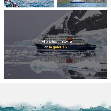
ashore. The top notch expedition staff is knowledgable
and professional citing detailed information about
wildlife, terrain, and other aspects of the environment.
Daily lectures were informative and captivating.
Additionally, interactions with all other crew, dining,
and staff members were friendly and professional
delivering a first class experience. All are true
professionals. When the voyage ended, disembarking
174 photos du navire
the ship included lots of hugs and a few tears amongst
en
la galerie »
staff and passengers. It was indeed a very fine
adventure. In my estimation there is no finer fleet of
ships that are staffed with friendly, professional
personnel. I hope to travel with Oceanwide expeditions
again. John Zingrich
An Unbelievable Experience
par Wesley Friedman
L'Arctique