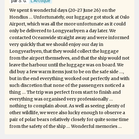
par S. G.
L'Arctique
We spent 8 wonderful days (20–27 June 26) on the
Hondius … Unfortunately, our luggage got stuck at Oslo
Airport, which was all the more unfortunate as it could
only be delivered to Longyearbyen a day later. We
contacted Oceanwide straight away and were informed
very quickly that we should enjoy our day in
Longyearbyen, that they would collect the luggage
from the airport themselves, and that the ship would not
leave the harbour until the luggage was on board. We
did buy a few warm items just to be on the safe side …,
but in the end everything worked out perfectly and with
such discretion that none of the passengers noticed a
thing … The trip was perfect from start to finish and
everything was organised very professionally …
nothing to complain about. As well as seeing plenty of
other wildlife, we were also lucky enough to observe a
pair of polar bears relatively closely for quite some time
from the safety of the ship … Wonderful memories …