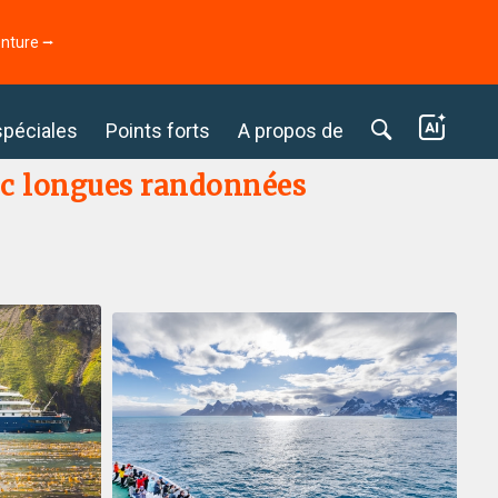
enture ⭢
spéciales
Points forts
A propos de
ec longues randonnées