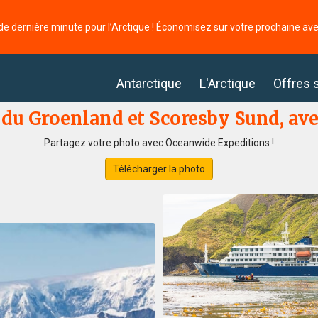
de dernière minute pour l’Arctique ! Économisez sur votre prochaine av
Antarctique
L'Arctique
Offres 
t du Groenland et Scoresby Sund, av
Partagez votre photo avec Oceanwide Expeditions !
Télécharger la photo