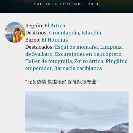
Salida en September 2024
Región:
El Ártico
Destinos:
Groenlandia,
Islandia
Barco:
El Hondius
Destacados:
Esquí de montaña,
Limpieza
de Svalbard,
Excursiones en helicóptero,
Taller de fotografía,
Zorro ártico,
Pingüino
emperador,
Barnacla cariblanca
服务热情 氛围很好 探险队很专业