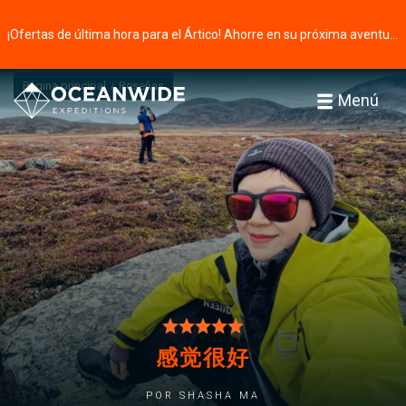
¡Ofertas de última hora para el Ártico! Ahorre en su próxima aventura ⭢
Página principal
Reseñas
Menú
感觉很好
por ShaSha Ma