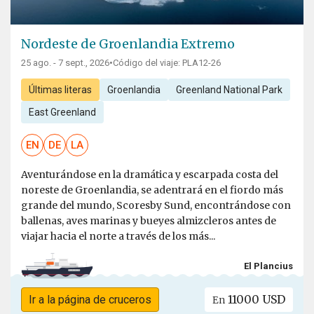
Nordeste de Groenlandia Extremo
25 ago. - 7 sept., 2026
•
Código del viaje: PLA12-26
Últimas literas
Groenlandia
Greenland National Park
East Greenland
EN
DE
LA
Aventurándose en la dramática y escarpada costa del
noreste de Groenlandia, se adentrará en el fiordo más
grande del mundo, Scoresby Sund, encontrándose con
ballenas, aves marinas y bueyes almizcleros antes de
viajar hacia el norte a través de los más...
El Plancius
11000 USD
Ir a la página de cruceros
En