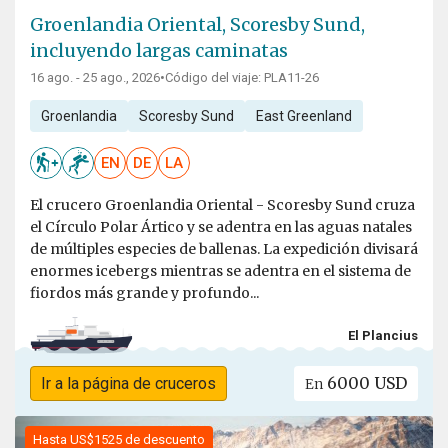
Groenlandia Oriental, Scoresby Sund,
incluyendo largas caminatas
16 ago. - 25 ago., 2026
•
Código del viaje: PLA11-26
Groenlandia
Scoresby Sund
East Greenland
EN
DE
LA
El crucero Groenlandia Oriental - Scoresby Sund cruza
el Círculo Polar Ártico y se adentra en las aguas natales
de múltiples especies de ballenas. La expedición divisará
enormes icebergs mientras se adentra en el sistema de
fiordos más grande y profundo...
El Plancius
6000 USD
Ir a la página de cruceros
En
Hasta US$1525 de descuento