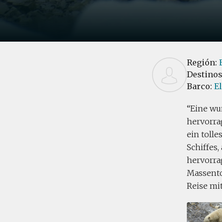
Región:
Destino
Barco:
E
Eine wun
hervorra
ein tolle
Schiffes,
hervorrag
Massento
Reise mi