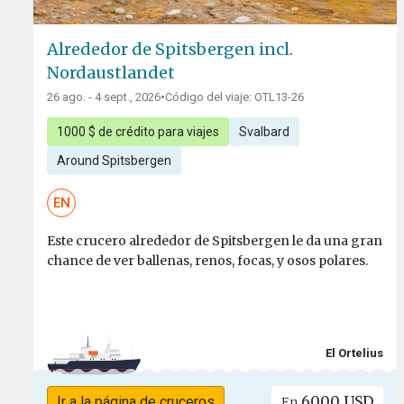
Alrededor de Spitsbergen incl.
Nordaustlandet
26 ago. - 4 sept., 2026
•
Código del viaje: OTL13-26
1000 $ de crédito para viajes
Svalbard
Around Spitsbergen
EN
Este crucero alrededor de Spitsbergen le da una gran
chance de ver ballenas, renos, focas, y osos polares.
El Ortelius
6000 USD
Ir a la página de cruceros
En