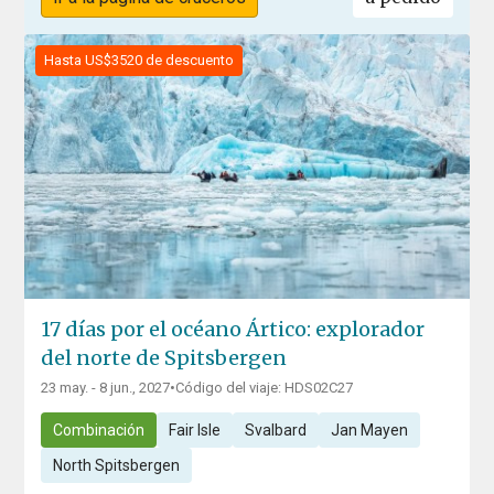
Hasta US$3520 de descuento
17 días por el océano Ártico: explorador
del norte de Spitsbergen
23 may. - 8 jun., 2027
•
Código del viaje: HDS02C27
Combinación
Fair Isle
Svalbard
Jan Mayen
North Spitsbergen