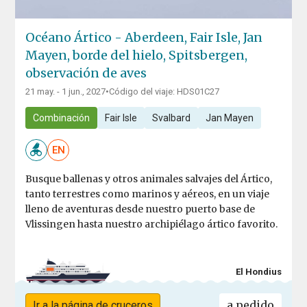
Océano Ártico - Aberdeen, Fair Isle, Jan
Mayen, borde del hielo, Spitsbergen,
observación de aves
21 may. - 1 jun., 2027
•
Código del viaje: HDS01C27
Combinación
Fair Isle
Svalbard
Jan Mayen
EN
Busque ballenas y otros animales salvajes del Ártico,
tanto terrestres como marinos y aéreos, en un viaje
lleno de aventuras desde nuestro puerto base de
Vlissingen hasta nuestro archipiélago ártico favorito.
El Hondius
a pedido
Ir a la página de cruceros