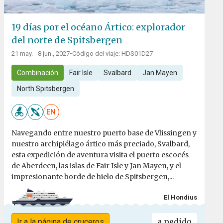
19 días por el océano Ártico: explorador
del norte de Spitsbergen
21 may. - 8 jun., 2027
•
Código del viaje: HDS01D27
Combinación
Fair Isle
Svalbard
Jan Mayen
North Spitsbergen
EN
Navegando entre nuestro puerto base de Vlissingen y
nuestro archipiélago ártico más preciado, Svalbard,
esta expedición de aventura visita el puerto escocés
de Aberdeen, las islas de Fair Isle y Jan Mayen, y el
impresionante borde de hielo de Spitsbergen,...
El Hondius
a pedido
Ir a la página de cruceros