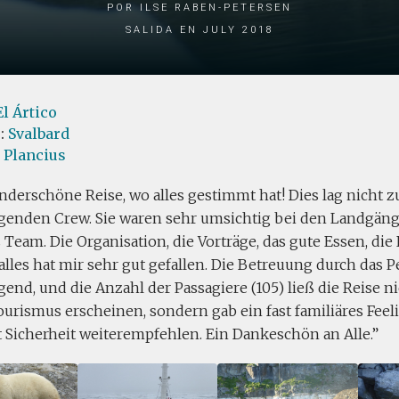
por ilse Raben-Petersen
Salida en July 2018
El Ártico
s:
Svalbard
l Plancius
derschöne Reise, wo alles gestimmt hat! Dies lag nicht zu
genden Crew. Sie waren sehr umsichtig bei den Landgän
s Team. Die Organisation, die Vorträge, das gute Essen, die
 alles hat mir sehr gut gefallen. Die Betreuung durch das 
end, und die Anzahl der Passagiere (105) ließ die Reise ni
urismus erscheinen, sondern gab ein fast familiäres Feel
t Sicherheit weiterempfehlen. Ein Dankeschön an Alle.