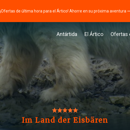
¡Ofertas de última hora para el Ártico! Ahorre en su próxima aventura 
Antártida
El Ártico
Ofertas
Im Land der Eisbären