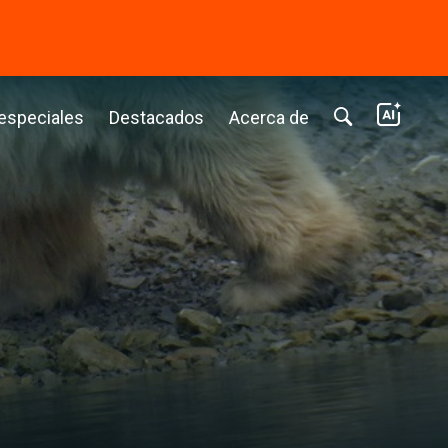
⭢
 especiales
Destacados
Acerca de