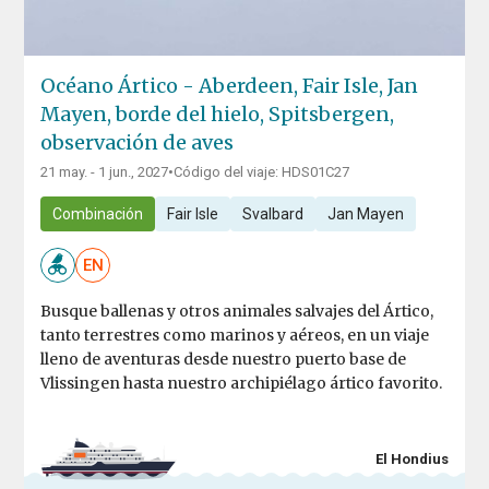
Océano Ártico - Aberdeen, Fair Isle, Jan
Mayen, borde del hielo, Spitsbergen,
observación de aves
21 may. - 1 jun., 2027
•
Código del viaje: HDS01C27
Combinación
Fair Isle
Svalbard
Jan Mayen
EN
Busque ballenas y otros animales salvajes del Ártico,
tanto terrestres como marinos y aéreos, en un viaje
lleno de aventuras desde nuestro puerto base de
Vlissingen hasta nuestro archipiélago ártico favorito.
El Hondius