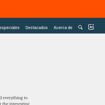
⭢
 especiales
Destacados
Acerca de
id everything to
r the interesting