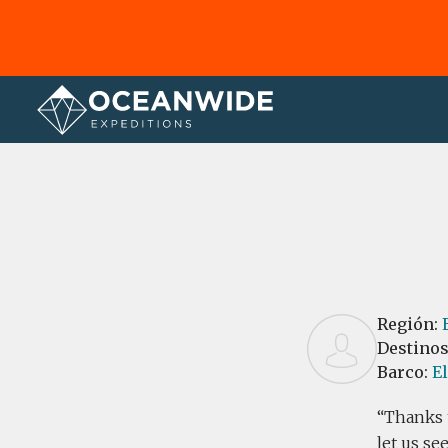
Página principal
Reseñas
Región:
Destino
Barco:
E
Thanks t
let us se