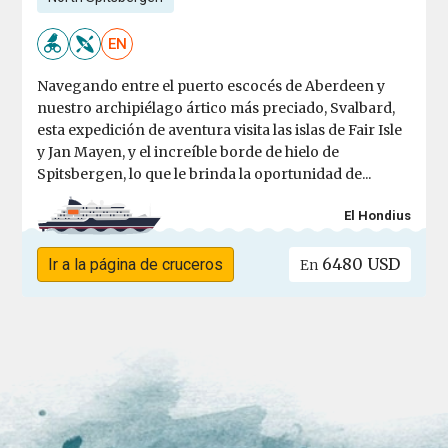
EN
Navegando entre el puerto escocés de Aberdeen y
nuestro archipiélago ártico más preciado, Svalbard,
esta expedición de aventura visita las islas de Fair Isle
y Jan Mayen, y el increíble borde de hielo de
Spitsbergen, lo que le brinda la oportunidad de...
El Hondius
6480 USD
Ir a la página de cruceros
En