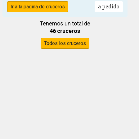
a pedido
Ir a la página de cruceros
Tenemos un total de
46 cruceros
Todos los cruceros