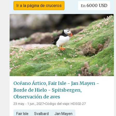
6000 USD
Ir a la página de cruceros
En
Océano Ártico, Fair Isle - Jan Mayen -
Borde de Hielo - Spitsbergen,
Observación de aves
23 may. - 1 jun., 2027
•
Código del viaje: HDS02-27
Fair Isle
Svalbard
Jan Mayen