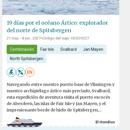
19 días por el océano Ártico: explorador
del norte de Spitsbergen
21 may. - 8 jun., 2027
•
Código del viaje: HDS01D27
Combinación
Fair Isle
Svalbard
Jan Mayen
North Spitsbergen
EN
Navegando entre nuestro puerto base de Vlissingen y
nuestro archipiélago ártico más preciado, Svalbard,
esta expedición de aventura visita el puerto escocés
de Aberdeen, las islas de Fair Isle y Jan Mayen, y el
impresionante borde de hielo de Spitsbergen,...
El Hondius