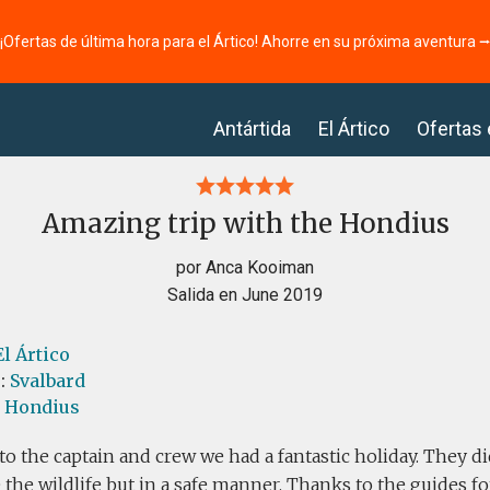
¡Ofertas de última hora para el Ártico! Ahorre en su próxima aventura 
Antártida
El Ártico
Ofertas
Amazing trip with the Hondius
por Anca Kooiman
Salida en June 2019
El Ártico
s:
Svalbard
l Hondius
o the captain and crew we had a fantastic holiday. They d
e the wildlife but in a safe manner. Thanks to the guides fo