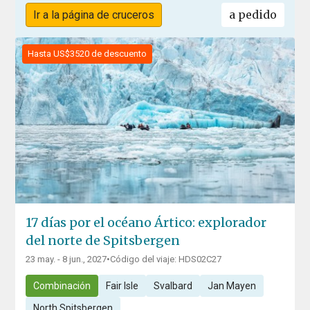
a pedido
Ir a la página de cruceros
Hasta US$3520 de descuento
17 días por el océano Ártico: explorador
del norte de Spitsbergen
23 may. - 8 jun., 2027
•
Código del viaje: HDS02C27
Combinación
Fair Isle
Svalbard
Jan Mayen
North Spitsbergen