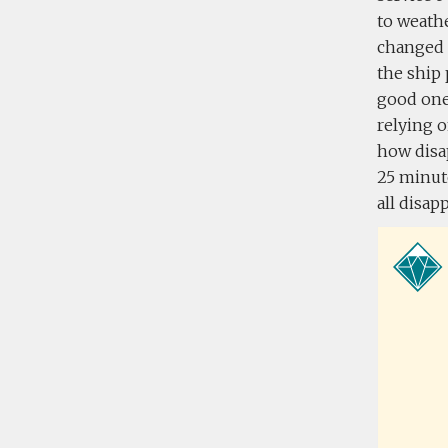
to weathe
changed 
the ship
good one
relying o
how disap
25 minut
all disap