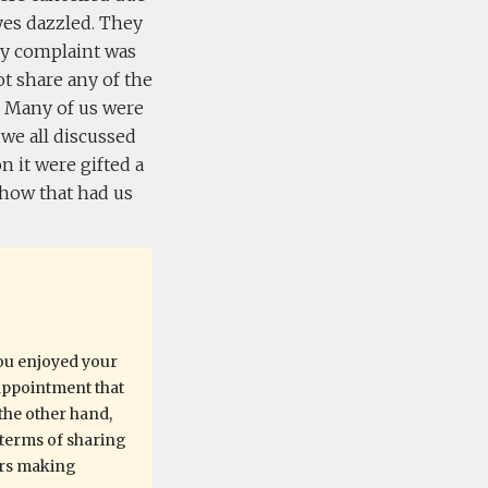
yes dazzled. They
ly complaint was
t share any of the
. Many of us were
 we all discussed
 it were gifted a
show that had us
you enjoyed your
appointment that
the other hand,
 terms of sharing
gers making