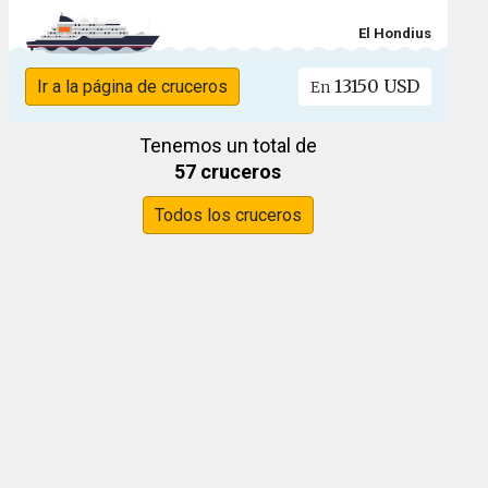
El Hondius
13150 USD
Ir a la página de cruceros
En
Tenemos un total de
57 cruceros
Todos los cruceros