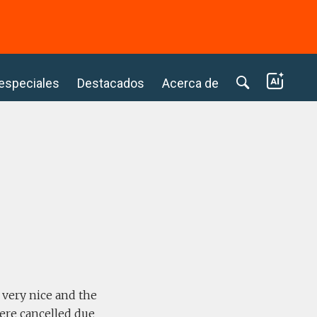
⭢
 especiales
Destacados
Acerca de
 very nice and the
were cancelled due