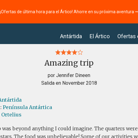
¡Ofertas de última hora para el Ártico! Ahorre en su próxima aventura 
Antártida
El Ártico
Ofertas
Amazing trip
por Jennifer Dineen
Salida en November 2018
Antártida
s:
Península Antártica
 Ortelius
p was beyond anything I could imagine. The quarters were
 stars. The food was unbelievable! Some of our activities 