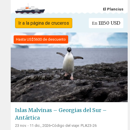
El Plancius
11150 USD
Ir a la página de cruceros
En
Hasta US$5600 de descuento
Islas Malvinas – Georgias del Sur –
Antártica
23 nov. - 11 dic., 2026
•
Código del viaje: PLA23-26