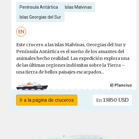
Península Antártica
Islas Malvinas
Islas Georgias del Sur
EN
Este crucero a las islas Malvinas, Georgias del Sur y
Península Antártica es el sueño de los amantes del
animales hecho realidad. Las expedición explora una
de las últimas regiones indómitas sobre la Tierra –
una tierra de bellos paisajes escarpados...
El Plancius
13850 USD
Ir a la página de cruceros
En