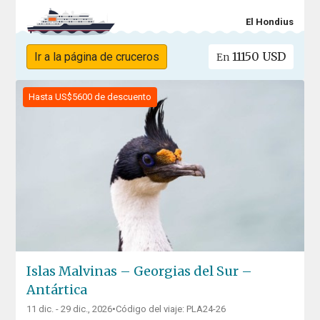
El Hondius
11150 USD
Ir a la página de cruceros
En
Hasta US$5600 de descuento
Islas Malvinas – Georgias del Sur –
Antártica
11 dic. - 29 dic., 2026
•
Código del viaje: PLA24-26