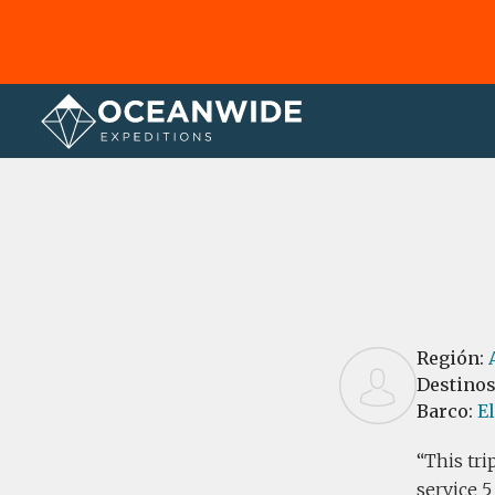
Página principal
Reseñas
Región:
Destino
Barco:
El
This tri
service 5