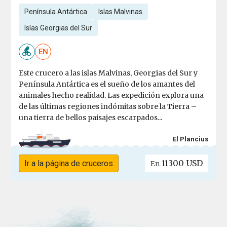
Península Antártica
Islas Malvinas
Islas Georgias del Sur
EN
Este crucero a las islas Malvinas, Georgias del Sur y
Península Antártica es el sueño de los amantes del
animales hecho realidad. Las expedición explora una
de las últimas regiones indómitas sobre la Tierra –
una tierra de bellos paisajes escarpados...
El Plancius
11300 USD
Ir a la página de cruceros
En