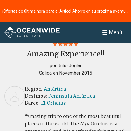
¡Ofertas de última hora para el Ártico! Ahorre en su próxima aventura ⭢
Página principal
Reseñas
Menú
Amazing Experience!!
por Julio Joglar
Salida en November 2015
Región:
Antártida
Destinos:
Península Antártica
Barco:
El Ortelius
Amazing trip to one of the most beautiful
places in the world. The M/V Ortelius is a