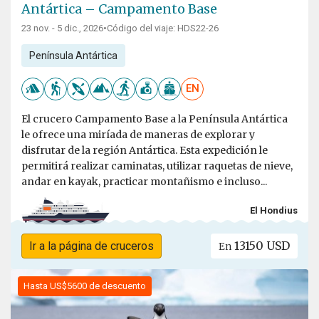
Antártica – Campamento Base
23 nov. - 5 dic., 2026
•
Código del viaje: HDS22-26
Península Antártica
EN
El crucero Campamento Base a la Península Antártica
le ofrece una miríada de maneras de explorar y
disfrutar de la región Antártica. Esta expedición le
permitirá realizar caminatas, utilizar raquetas de nieve,
andar en kayak, practicar montañismo e incluso...
El Hondius
13150 USD
Ir a la página de cruceros
En
Hasta US$5600 de descuento