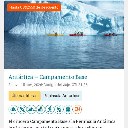
Hasta US$2550 de descuento
Antártica – Campamento Base
3 nov. - 15 nov., 2026
•
Código del viaje: OTL21-26
Últimas literas
Península Antártica
EN
El crucero Campamento Base a la Península Antártica
le ofrece una miríada de maneras de explorar y