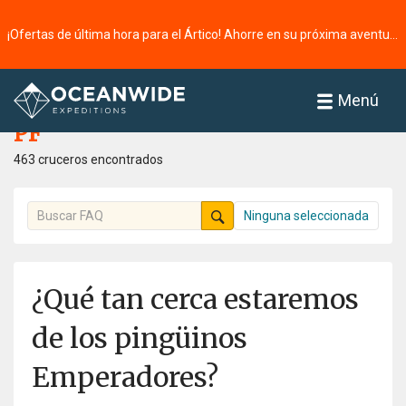
¡Ofertas de última hora para el Ártico! Ahorre en su próxima aventura ⭢
Página principal
PF
Menú
PF
463 cruceros encontrados
Ninguna seleccionada
¿Qué tan cerca estaremos
de los pingüinos
Emperadores?