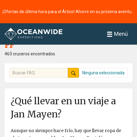
¡Ofertas de última hora para el Ártico! Ahorre en su próxima aventura ⭢
Página principal
PF
Menú
PF
463 cruceros encontrados
Ninguna seleccionada
¿Qué llevar en un viaje a
Jan Mayen?
Aunque no siempre hace frío, hay que llevar ropa de