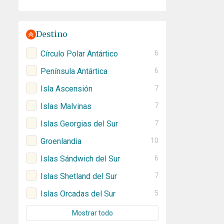
Destino
Círculo Polar Antártico
6
Península Antártica
6
Isla Ascensión
7
Islas Malvinas
7
Islas Georgias del Sur
7
Groenlandia
10
Islas Sándwich del Sur
6
Islas Shetland del Sur
7
Islas Orcadas del Sur
5
Mostrar todo