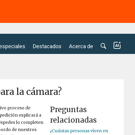
⭢
 especiales
Destacados
Acerca de
para la cámara?
Preguntas
tivo proceso de
edición explicará a
relacionadas
uéspedes lo completen
 bordo de nuestros
¿Cuántas personas viven en