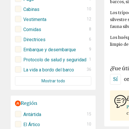
barcos, s
Cabinas
10
Los trípo
Vestimenta
12
silvestre
fauna sil
Comidas
8
Los huésp
Directrices
6
limpio de
Embarque y desembarque
9
Protocolo de salud y seguridad
1
¿Fue úti
La vida a bordo del barco
36
Sí
o
Mostrar todo
¿
Región
P
c
Antártida
15
El Ártico
10