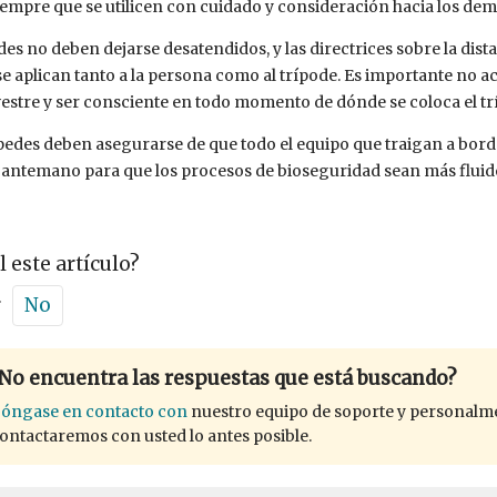
iempre que se utilicen con cuidado y consideración hacia los de
des no deben dejarse desatendidos, y las directrices sobre la dist
 se aplican tanto a la persona como al trípode. Es importante no 
vestre y ser consciente en todo momento de dónde se coloca el tr
edes deben asegurarse de que todo el equipo que traigan a bor
 antemano para que los procesos de bioseguridad sean más fluid
l este artículo?
r
No
No encuentra las respuestas que está buscando?
óngase en contacto con
nuestro equipo de soporte y personalm
ontactaremos con usted lo antes posible.