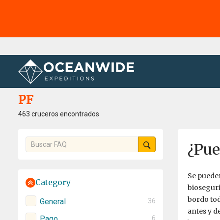
Página principal
PF
PF
463 cruceros encontrados
¿Pue
Se pueden
Category
bioseguri
bordo tod
General
36
antes y d
Pago
6