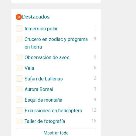
Destacados
Inmersión polar
1
Crucero en zodiac y programa
9
en tierra
Observación de aves
6
Vela
5
Safari de ballenas
2
Aurora Boreal
3
Esquí de montaña
9
Excursiones en helicóptero
12
Taller de fotografía
15
Mostrar todo