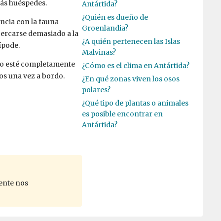
más huéspedes.
Antártida?
¿Quién es dueño de
ancia con la fauna
Groenlandia?
acercarse demasiado a la
¿A quién pertenecen las Islas
ípode.
Malvinas?
do esté completamente
¿Cómo es el clima en Antártida?
os una vez a bordo.
¿En qué zonas viven los osos
polares?
¿Qué tipo de plantas o animales
es posible encontrar en
Antártida?
ente nos