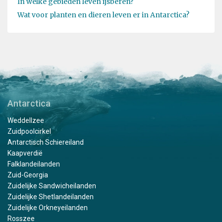
In welke gebieden leven ijsberen?
Wat voor planten en dieren leven er in Antarctica?
Antarctica
Weddellzee
Zuidpoolcirkel
Antarctisch Schiereiland
Kaapverdië
Falklandeilanden
Zuid-Georgia
Zuidelijke Sandwicheilanden
Zuidelijke Shetlandeilanden
Zuidelijke Orkneyeilanden
Rosszee