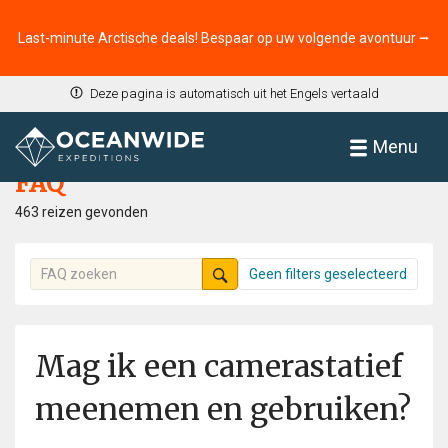
Last-minute Arctische deals! Bespaar op uw volgende avontuur ⭢
Deze pagina is automatisch uit het Engels vertaald
Home
FAQ
Menu
FAQ
463 reizen gevonden
Geen filters geselecteerd
Mag ik een camerastatief
meenemen en gebruiken?