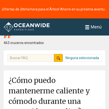
¡Ofertas de última hora para el Ártico! Ahorre en su próxima aventura ⭢
Página principal
PF
Menú
PF
463 cruceros encontrados
Ninguna seleccionada
¿Cómo puedo
mantenerme caliente y
cómodo durante una