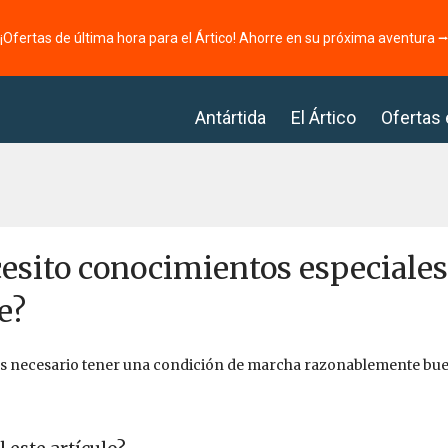
¡Ofertas de última hora para el Ártico! Ahorre en su próxima aventura 
Antártida
El Ártico
Ofertas
esito conocimientos especiales 
e?
es necesario tener una condición de marcha razonablemente buen