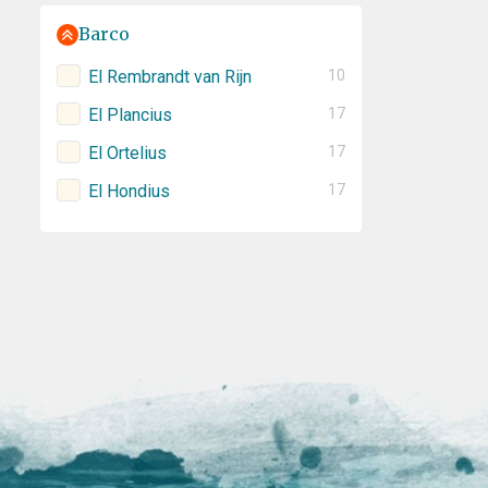
Barco
El Rembrandt van Rijn
10
El Plancius
17
El Ortelius
17
El Hondius
17