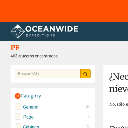
Página principal
PF
PF
463 cruceros encontrados
¿Nec
niev
Category
No, sólo 
General
36
Pago
6
Cabinas
10