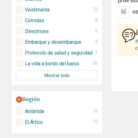
¿Fue úti
Vestimenta
12
Sí
o
Comidas
8
Directrices
6
¿
P
Embarque y desembarque
9
c
Protocolo de salud y seguridad
1
La vida a bordo del barco
36
Mostrar todo
Región
Antártida
15
El Ártico
10