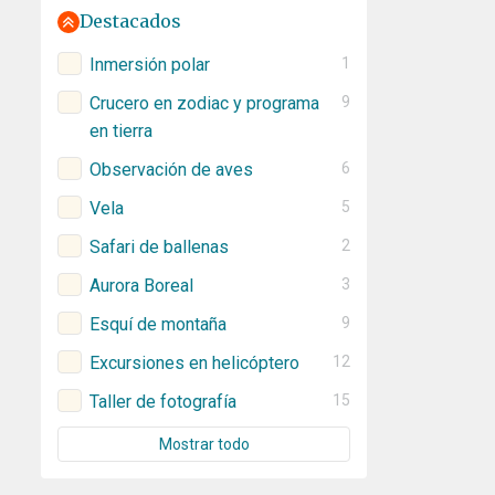
Destacados
Inmersión polar
1
Crucero en zodiac y programa
9
en tierra
Observación de aves
6
Vela
5
Safari de ballenas
2
Aurora Boreal
3
Esquí de montaña
9
Excursiones en helicóptero
12
Taller de fotografía
15
Mostrar todo