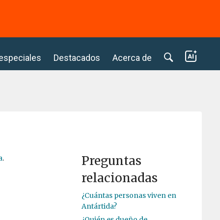
⭢
 especiales
Destacados
Acerca de
Preguntas
a
.
relacionadas
¿Cuántas personas viven en
Antártida?
¿Quién es dueño de