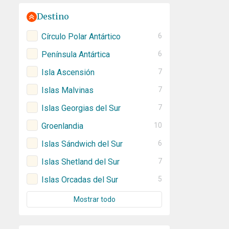
Destino
Círculo Polar Antártico
6
Península Antártica
6
Isla Ascensión
7
Islas Malvinas
7
Islas Georgias del Sur
7
Groenlandia
10
Islas Sándwich del Sur
6
Islas Shetland del Sur
7
Islas Orcadas del Sur
5
Mostrar todo