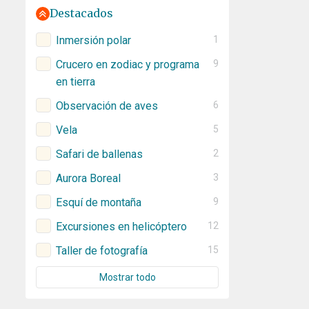
Destacados
Inmersión polar
1
Crucero en zodiac y programa
9
en tierra
Observación de aves
6
Vela
5
Safari de ballenas
2
Aurora Boreal
3
Esquí de montaña
9
Excursiones en helicóptero
12
Taller de fotografía
15
Mostrar todo