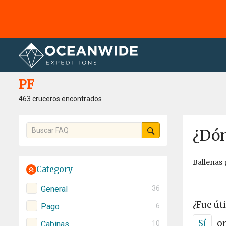
Página principal
PF
PF
463 cruceros encontrados
¿Dón
Ballenas 
Category
General
36
¿Fue úti
Pago
6
Sí
o
Cabinas
10