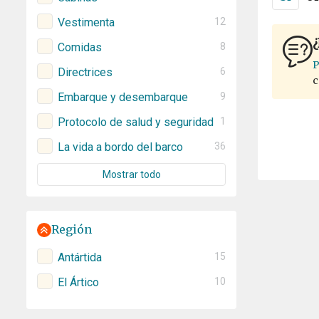
Vestimenta
12
¿
Comidas
8
P
Directrices
6
c
Embarque y desembarque
9
Protocolo de salud y seguridad
1
La vida a bordo del barco
36
Mostrar todo
Región
Antártida
15
El Ártico
10