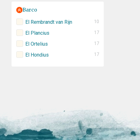
Barco
El Rembrandt van Rijn
10
El Plancius
17
El Ortelius
17
El Hondius
17