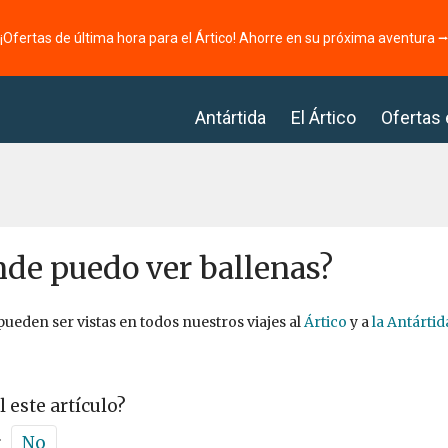
¡Ofertas de última hora para el Ártico! Ahorre en su próxima aventura 
Antártida
El Ártico
Ofertas
de puedo ver ballenas?
pueden ser vistas en todos nuestros viajes al
Ártico
y a
la Antártid
l este artículo?
r
No