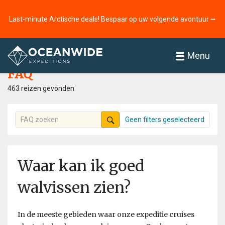
Last-minute Arctische deals! Bespaar op uw volgende avontuur ⭢
Home
FAQ
Menu
FAQ
463 reizen gevonden
Geen filters geselecteerd
Waar kan ik goed
walvissen zien?
In de meeste gebieden waar onze expeditie cruises