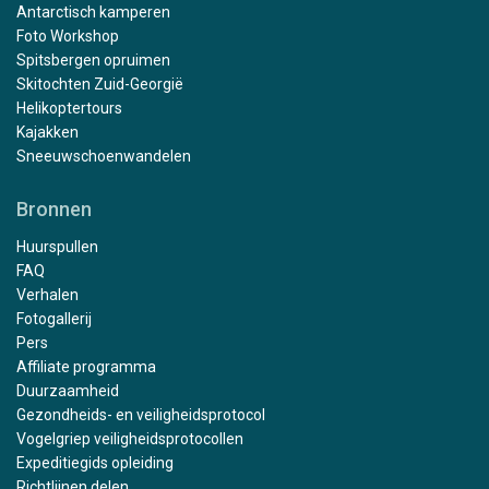
Antarctisch kamperen
Foto Workshop
Spitsbergen opruimen
Skitochten Zuid-Georgië
Helikoptertours
Kajakken
Sneeuwschoenwandelen
Bronnen
Huurspullen
FAQ
Verhalen
Fotogallerij
Pers
Affiliate programma
Duurzaamheid
Gezondheids- en veiligheidsprotocol
Vogelgriep veiligheidsprotocollen
Expeditiegids opleiding
Richtlijnen delen