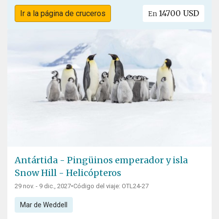
14700 USD
Ir a la página de cruceros
En
Antártida - Pingüinos emperador y isla
Snow Hill - Helicópteros
29 nov. - 9 dic., 2027
•
Código del viaje: OTL24-27
Mar de Weddell