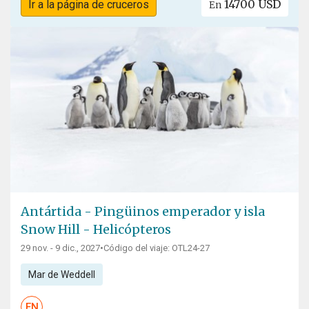
14700 USD
Ir a la página de cruceros
En
Antártida - Pingüinos emperador y isla
Snow Hill - Helicópteros
29 nov. - 9 dic., 2027
•
Código del viaje: OTL24-27
Mar de Weddell
EN