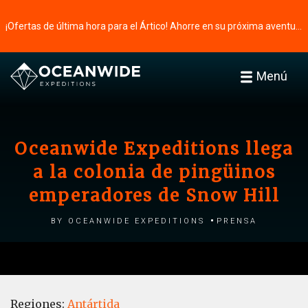
¡Ofertas de última hora para el Ártico! Ahorre en su próxima aventura ⭢
Menú
Oceanwide Expeditions llega
a la colonia de pingüinos
emperadores de Snow Hill
by Oceanwide Expeditions
Prensa
Regiones:
Antártida