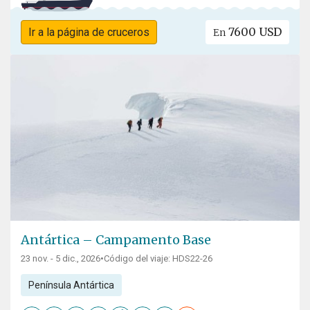
7600 USD
Ir a la página de cruceros
En
Antártica – Campamento Base
23 nov. - 5 dic., 2026
•
Código del viaje: HDS22-26
Península Antártica