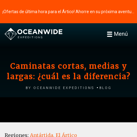
¡Ofertas de última hora para el Ártico! Ahorre en su próxima aventura ⭢
Menú
Caminatas cortas, medias y
largas: ¿cuál es la diferencia?
by Oceanwide Expeditions
Blog
Regiones:
Antártida,
El Ártico