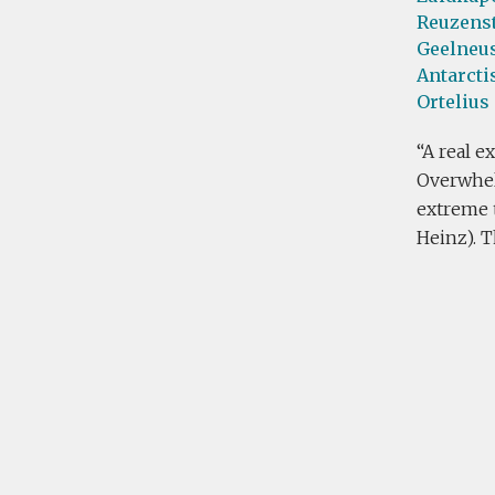
Reuzens
Geelneus
Antarcti
Ortelius
A real e
Overwhel
extreme t
Heinz). T