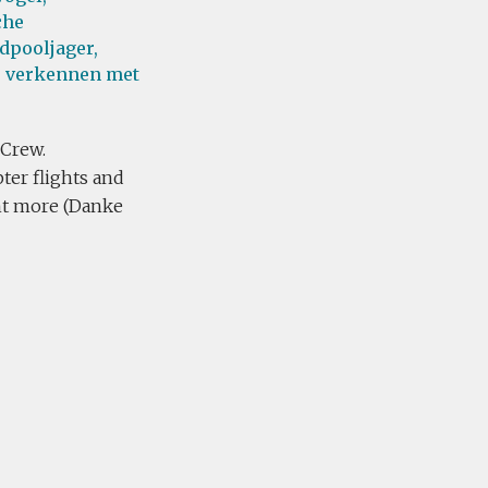
che
dpooljager,
e verkennen met
 Crew.
ter flights and
ght more (Danke