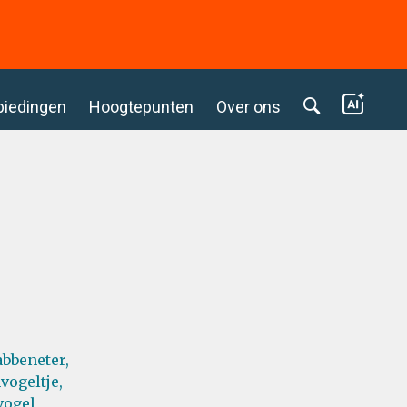
biedingen
Hoogtepunten
Over ons
bbeneter,
vogeltje,
ogel,