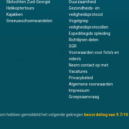
Skitochten Zuid-Georgië
Duurzaamheid
Helikoptertours
Gezondheids- en
Kajakken
veiligheidsprotocol
Sneeuwschoenwandelen
Vogelgriep
veiligheidsprotocollen
Expeditiegids opleiding
Richtlijnen delen
SGR
Voorwaarden voor foto's en
video's
Neem contact op met
Vacatures
Privacybeleid
Algemene voorwaarden
Impressum
Groepsaanvraag
.com hebben gemiddeld het volgende gekregen
beoordeling van
9.7
/10