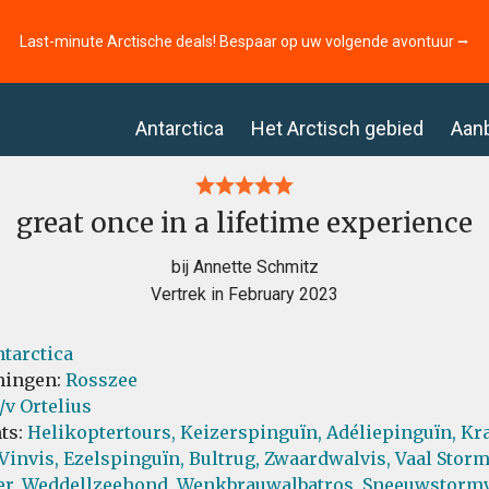
Last-minute Arctische deals! Bespaar op uw volgende avontuur ⭢
Antarctica
Het Arctisch gebied
Aan
great once in a lifetime experience
bij Annette Schmitz
Vertrek in February 2023
tarctica
ingen:
Rosszee
v Ortelius
ts:
Helikoptertours,
Keizerspinguïn,
Adéliepinguïn,
Kra
Vinvis,
Ezelspinguïn,
Bultrug,
Zwaardwalvis,
Vaal Storm
r,
Weddellzeehond,
Wenkbrauwalbatros,
Sneeuwstormv