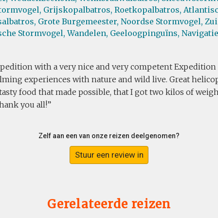
tormvogel,
Grijskopalbatros,
Roetkopalbatros,
Atlantis
albatros,
Grote Burgemeester,
Noordse Stormvogel,
Zui
sche Stormvogel,
Wandelen,
Geeloogpinguïns,
Navigati
xpedition with a very nice and very competent Expedition
ming experiences with nature and wild live. Great helicop
asty food that made possible, that I got two kilos of wei
hank you all!
Zelf aan een van onze reizen deelgenomen?
Stuur een review in
Gerelateerde reizen