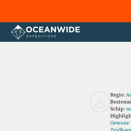
Home
Recensies
Regio:
An
Bestemm
Schip:
m/
Highligh
Gewone 
Zuidkape