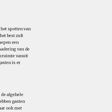
 het spotten van
het best zult
chepen een
nadering van de
kruimte vanuit
asten is er
 de algehele
hebben gasten
aar ook met