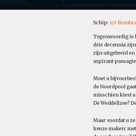
Schip:
s/v Rembra
Tegenwoordig is h
drie decennia zijn
zijn uitgebreid en
aspirant-passagie
Moet u bijvoorbee
de Noordpool gaat
misschien kiest u
De Weddellzee? De
Maar voordat u ze
keuze maken: met 