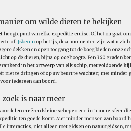
manier om wilde dieren te bekijken
et hoogtepunt van elke expeditie cruise. Of het nu gaat om
verte of
IJsberen
op het ijs, deze momenten zijn wat u zich 
agere dekken en open toegang tot de boeg bieden onze s
cht op de dieren, bijna op ooghoogte. Een 360 graden be
erankerd in het ontwerp van elk schip, met voldoende kij
ft niet te dringen of op uw beurt te wachten; met minder g
voor iedereen aan boord.
 zoek is naar meer
voordelen creëren kleine schepen een intiemere sfeer die
expeditie ten goede komt. Met minder mensen aan boord 
le interacties, niet alleen met gidsen en natuurgidsen, m