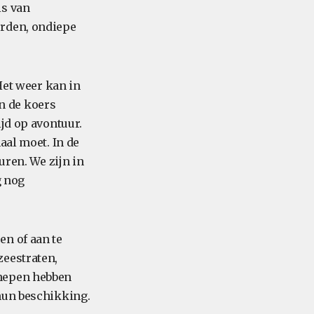
is van
orden, ondiepe
Het weer kan in
n de koers
jd op avontuur.
aal moet. In de
uren. We zijn in
g nog
en of aan te
zeestraten,
chepen hebben
hun beschikking.