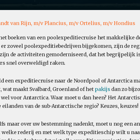
ndt van Rijn,
m/v Plancius,
m/v Ortelius,
m/v Hondius
et boeken van een poolexpeditiecruise het makkelijke de
 er zoveel poolexpeditiebedrijven bijgekomen, zijn de regi
 zijn de activiteiten gemoderniseerd, dat het begrijpelijk
rs snel overweldigd raken.
ld een expeditiecruise naar de Noordpool of Antarctica m
, wat maakt Svalbard, Groenland of het
pakijs
dan zo bijz
 wel voor Antarctica. Waar moet u dan heen? Het Antarcti
 eilanden van de sub-Antarctische regio? Keuzes, keuzes!
lfs maar over uw bestemming nadenkt, moet u nog een an
welke rederij en met welk type expeditieschip wilt u naa