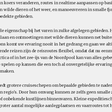
n koers veranderen, routes in realtime aanpassen op bas
wilde dieren of het weer, en manoeuvreren in smalle fj
bedekte gebieden.
ële eigenschap bij het varen in zulke afgelegen gebieden. 
aan en ontmoetingen met wilde dieren kunnen net buite
 ons komt uw ervaring nooit in het gedrang en gaan we alti
nde reizen zijn de reisroutes flexibel, omdat dat nu eenm
tica of in het zee-ijs van de Noordpool kan van alles gebe
e spelen op kansen die een toch al onvergetelijke ervarin
 maken.
edt grotere cruiseschepen om bepaalde gebieden te nader
n regio's. Door hun omvang kunnen ze zelfs geen smalle 
of onbekende kustlijnen binnenvaren. Kleine expedities
roter aantal mogelijke aanlegplaatsen en vaarroutes tot 