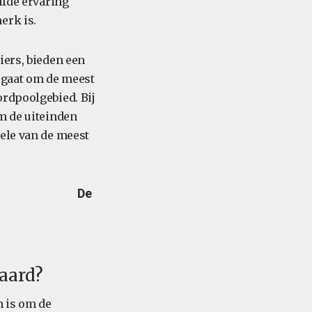
lfde ervaring
erk is.
iers, bieden een
t gaat om de meest
ordpoolgebied. Bij
m de uiteinden
kele van de meest
De
aard?
n is om de