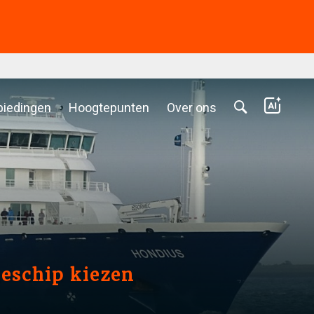
biedingen
Hoogtepunten
Over ons
iseschip kiezen