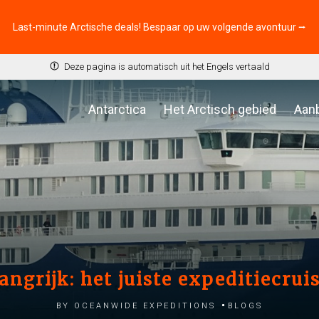
Last-minute Arctische deals! Bespaar op uw volgende avontuur ⭢
Deze pagina is automatisch uit het Engels vertaald
Antarctica
Het Arctisch gebied
Aan
angrijk: het juiste expeditiecru
by Oceanwide Expeditions
Blogs