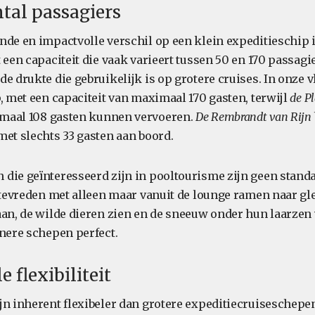
tal passagiers
nde en impactvolle verschil op een klein expeditieschip 
 een capaciteit die vaak varieert tussen 50 en 170 passagi
e drukte die gebruikelijk is op grotere cruises. In onze 
, met een capaciteit van maximaal 170 gasten, terwijl
de P
maal 108 gasten kunnen vervoeren.
De Rembrandt van Rijn
met slechts 33 gasten aan boord.
die geïnteresseerd zijn in pooltourisme zijn geen stand
 tevreden met alleen maar vanuit de lounge ramen naar gle
aan, de wilde dieren zien en de sneeuw onder hun laarzen
inere schepen perfect.
 flexibiliteit
jn inherent flexibeler dan grotere expeditiecruiseschepe