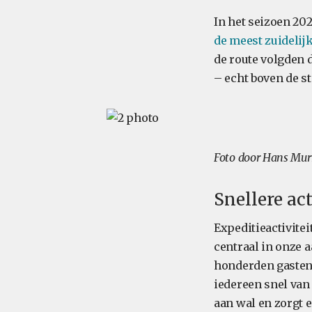
In het seizoen 20
de meest zuidelijk
de route volgden d
– echt boven de s
Foto door Hans Mur
Snellere ac
Expeditieactivite
centraal in onze 
honderden gasten
iedereen snel van 
aan wal en zorgt e