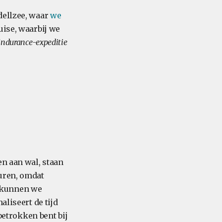
dellzee, waar
we
ise, waarbij we
ndurance-expeditie
en aan wal, staan
duren, omdat
 kunnen we
aliseert de tijd
 betrokken bent bij