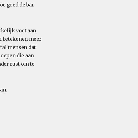
hoe goed de bar
kelijk voet aan
pen betekenen meer
ntal mensen dat
roepen die aan
nder rust om te
aan.