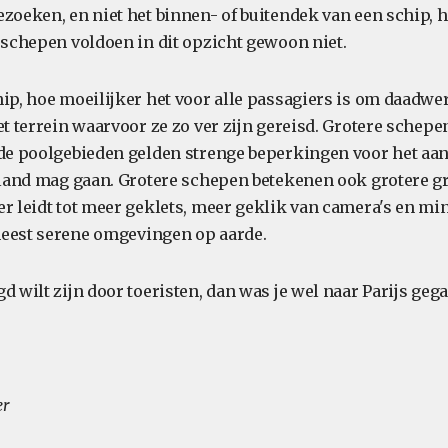
ezoeken, en niet het binnen- of buitendek van een schip, 
e schepen voldoen in dit opzicht gewoon niet.
hip, hoe moeilijker het voor alle passagiers is om daadwer
het terrein waarvoor ze zo ver zijn gereisd. Grotere sche
 de poolgebieden gelden strenge beperkingen voor het aa
n land mag gaan. Grotere schepen betekenen ook grotere g
er leidt tot meer geklets, meer geklik van camera's en mi
meest serene omgevingen op aarde.
d wilt zijn door toeristen, dan was je wel naar Parijs geg
er