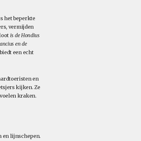
is het beperkte
ers, vermijden
vloot
is de Hondius
lancius en
de
biedt een echt
aardtoeristen en
tsjers kijken. Ze
 voelen kraken.
n en lijnschepen.