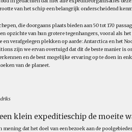
oud in gedachten dat niet alle expeditieorganisaties deze
grootte van het schip een belangrijk onderscheidend kenm
chepen, die doorgaans plaats bieden aan 50 tot 170 passag
ten opzichte van hun grotere tegenhangers, vooral als he
e en verafgelegen plekken op aarde: Antarctica en het No
ions zijn we ervan overtuigd dat dit de beste manier is o
verkennen en de best mogelijke ervaring op te doen in en
hoeken van de planeet.
driks
en klein expeditieschip de moeite w
van mening dat het doel van een bezoek aan de poolgebiede