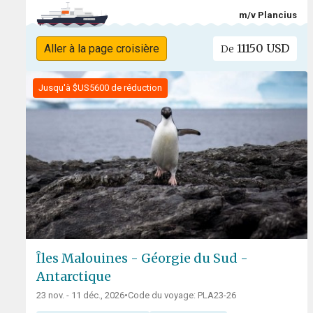
m/v Plancius
11150 USD
Aller à la page croisière
De
Jusqu'à $US5600 de réduction
Îles Malouines - Géorgie du Sud -
Antarctique
23 nov. - 11 déc., 2026
•
Code du voyage: PLA23-26