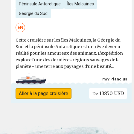
Péninsule Antarctique
Îles Malouines
Géorgie du Sud
EN
Cette croisière sur les îles Malouines, la Géorgie du
Sud et la péninsule Antarctique est un rêve devenu
réalité pour les amoureux des animaux. L'expédition
explore l'une des dernières régions sauvages de la
planète - une terre aux paysages d'une beauté...
m/v Plancius
13850 USD
Aller à la page croisière
De