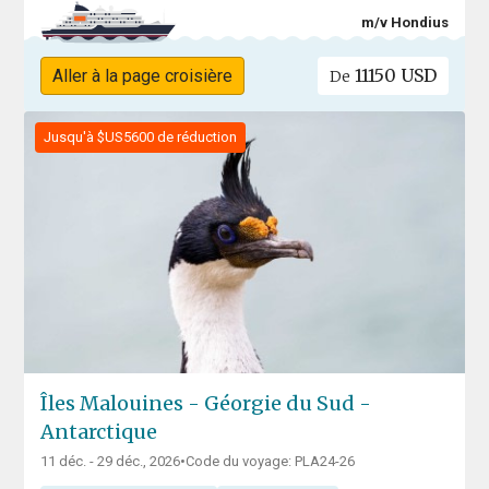
m/v Hondius
11150 USD
Aller à la page croisière
De
Jusqu'à $US5600 de réduction
Îles Malouines - Géorgie du Sud -
Antarctique
11 déc. - 29 déc., 2026
•
Code du voyage: PLA24-26