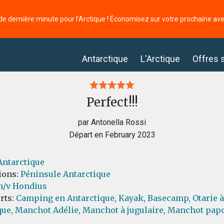
de dernière minute pour l’Arctique ! Économisez sur votre prochaine av
Antarctique
L'Arctique
Offres 
Perfect!!!
par Antonella Rossi
Départ en February 2023
Antarctique
ions:
Péninsule Antarctique
/v Hondius
orts:
Camping en Antarctique,
Kayak,
Basecamp,
Otarie 
que,
Manchot Adélie,
Manchot à jugulaire,
Manchot pap