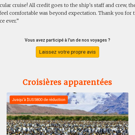
ular cruise! All credit goes to the ship's staff and crew, th
feel comfortable was beyond expectation. Thank you for 
e ever.
Vous avez participé à l'un de nos voyages ?
Laissez votre propre avis
Croisières apparentées
Jusqu'à $US5800 de réduction