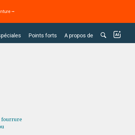
enture ⭢
spéciales
Points forts
A propos de
à fourrure
ou