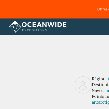
Offres 
Accueil
Commentaires
Région:
Destinat
Navire:
m
Points f
antarcti