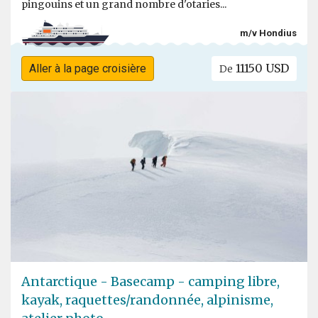
pingouins et un grand nombre d'otaries...
m/v Hondius
11150 USD
Aller à la page croisière
De
Antarctique - Basecamp - camping libre,
kayak, raquettes/randonnée, alpinisme,