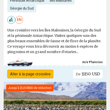
Péninsule Antarctique
Îles Malouines
Géorgie du Sud
EN
Une croisière vers les îles Malouines, la Géorgie du Sud
et la péninsule Antarctique. Visitez quelques-uns des
plus beaux ensembles de faune et de flore de la planète.
Ce voyage vous fera découvrir au moins 6 espèces de
pingouins et un grand nombre d'otaries...
m/v Plancius
11150 USD
Aller à la page croisière
De
Jusqu'à $US5800 de réduction