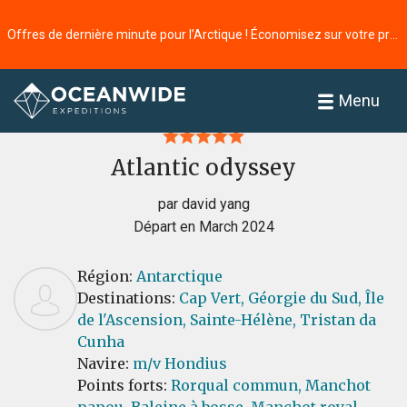
Offres de dernière minute pour l’Arctique ! Économisez sur votre prochaine aventure ⭢
Accueil
Commentaires
Menu
Atlantic odyssey
par david yang
Départ en March 2024
Région:
Antarctique
Destinations:
Cap Vert,
Géorgie du Sud,
Île
de l'Ascension,
Sainte-Hélène,
Tristan da
Cunha
Navire:
m/v Hondius
Points forts:
Rorqual commun,
Manchot