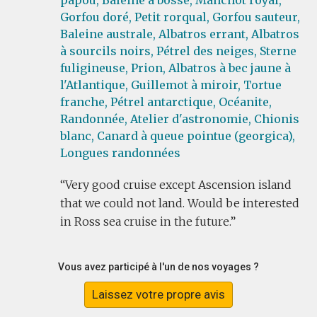
papou,
Baleine à bosse,
Manchot royal,
Gorfou doré,
Petit rorqual,
Gorfou sauteur,
Baleine australe,
Albatros errant,
Albatros
à sourcils noirs,
Pétrel des neiges,
Sterne
fuligineuse,
Prion,
Albatros à bec jaune à
l'Atlantique,
Guillemot à miroir,
Tortue
franche,
Pétrel antarctique,
Océanite,
Randonnée,
Atelier d'astronomie,
Chionis
blanc,
Canard à queue pointue (georgica),
Longues randonnées
Very good cruise except Ascension island
that we could not land. Would be interested
in Ross sea cruise in the future.
Vous avez participé à l'un de nos voyages ?
Laissez votre propre avis