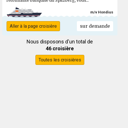
l'étonnante banquise du Spitzberg, vous...
m/v Hondius
sur demande
Aller à la page croisière
Nous disposons d'un total de
46 croisière
Toutes les croisières