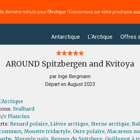
de dernière minute pour l’Arctique ! Économisez sur votre prochaine av
Antarctique
L'Arctique
Offres 
AROUND Spitzbergen and Kvitoya
par Inge Bergmann
Départ en August 2023
L'Arctique
ions:
Svalbard
/v Plancius
orts:
Renard polaire,
Lièvre arctique,
Sterne arctique,
Bal
 commun,
Mouette tridactyle,
Ours polaire,
Macareux mo
arbu,
Mergule nain,
Rennes du Spitzberg,
Guillemot à m