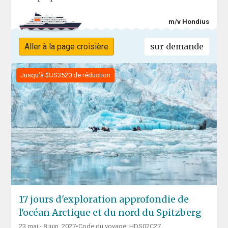
m/v Hondius
sur demande
Aller à la page croisière
Jusqu'à $US3520 de réduction
17 jours d'exploration approfondie de
l'océan Arctique et du nord du Spitzberg
23 mai - 8 juin, 2027
•
Code du voyage: HDS02C27