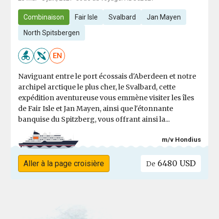
Combinaison
Fair Isle
Svalbard
Jan Mayen
North Spitsbergen
EN
Naviguant entre le port écossais d'Aberdeen et notre
archipel arctique le plus cher, le Svalbard, cette
expédition aventureuse vous emmène visiter les îles
de Fair Isle et Jan Mayen, ainsi que l'étonnante
banquise du Spitzberg, vous offrant ainsi la...
m/v Hondius
6480 USD
Aller à la page croisière
De