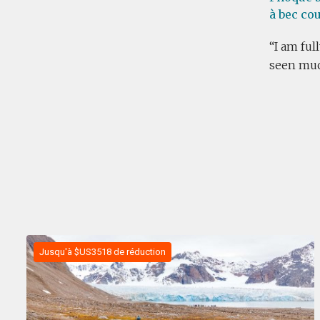
à bec cou
I am ful
seen much
Jusqu'à $US3518 de réduction