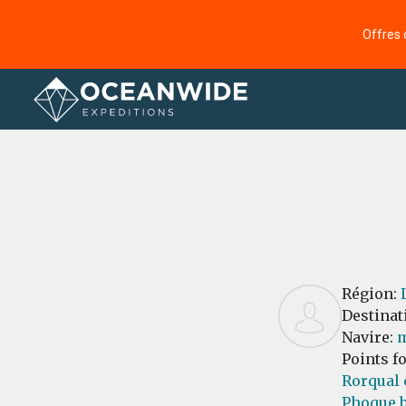
Offres 
Accueil
Commentaires
Région:
Destinat
Navire:
m
Points f
Rorqual
Phoque b