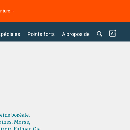
enture ⭢
spéciales
Points forts
A propos de
eine boréale,
ines,
Morse,
iroir,
Fulmar,
Oie