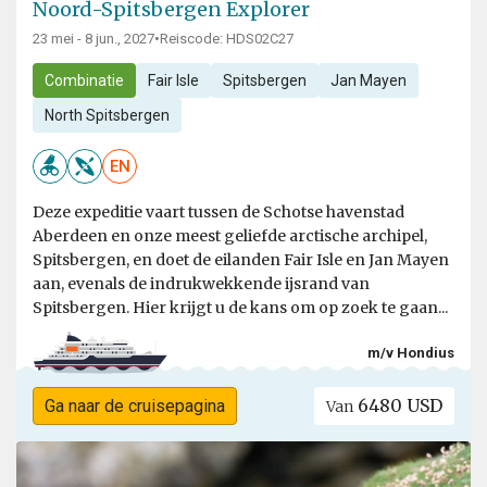
Noord-Spitsbergen Explorer
23 mei - 8 jun., 2027
•
Reiscode: HDS02C27
Combinatie
Fair Isle
Spitsbergen
Jan Mayen
North Spitsbergen
EN
Deze expeditie vaart tussen de Schotse havenstad
Aberdeen en onze meest geliefde arctische archipel,
Spitsbergen, en doet de eilanden Fair Isle en Jan Mayen
aan, evenals de indrukwekkende ijsrand van
Spitsbergen. Hier krijgt u de kans om op zoek te gaan...
m/v Hondius
6480 USD
Ga naar de cruisepagina
Van