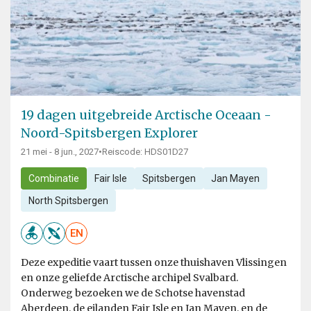
19 dagen uitgebreide Arctische Oceaan -
Noord-Spitsbergen Explorer
21 mei - 8 jun., 2027
•
Reiscode: HDS01D27
Combinatie
Fair Isle
Spitsbergen
Jan Mayen
North Spitsbergen
EN
Deze expeditie vaart tussen onze thuishaven Vlissingen
en onze geliefde Arctische archipel Svalbard.
Onderweg bezoeken we de Schotse havenstad
Aberdeen, de eilanden Fair Isle en Jan Mayen, en de