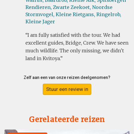
Walrus,
Baardrob,
Kleine Alk,
Spitsbergen
Rendieren,
Zwarte Zeekoet,
Noordse
Stormvogel,
Kleine Rietgans,
Ringelrob,
Kleine Jager
I am fully satisfied with the tour. We had
excellent guides, Bridge, Crew. We have seen
much wildlife. The only missing, we didn't
land in Kvitoya.
Zelf aan een van onze reizen deelgenomen?
Stuur een review in
Gerelateerde reizen