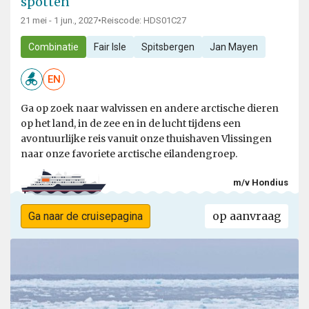
spotten
21 mei - 1 jun., 2027
•
Reiscode: HDS01C27
Combinatie
Fair Isle
Spitsbergen
Jan Mayen
EN
Ga op zoek naar walvissen en andere arctische dieren
op het land, in de zee en in de lucht tijdens een
avontuurlijke reis vanuit onze thuishaven Vlissingen
naar onze favoriete arctische eilandengroep.
m/v Hondius
op aanvraag
Ga naar de cruisepagina