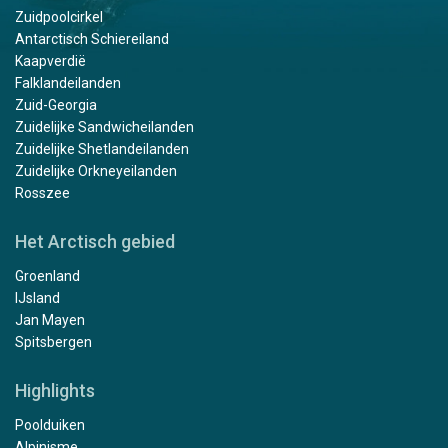
Zuidpoolcirkel
Antarctisch Schiereiland
Kaapverdië
Falklandeilanden
Zuid-Georgia
Zuidelijke Sandwicheilanden
Zuidelijke Shetlandeilanden
Zuidelijke Orkneyeilanden
Rosszee
Het Arctisch gebied
Groenland
IJsland
Jan Mayen
Spitsbergen
Highlights
Poolduiken
Alpinisme