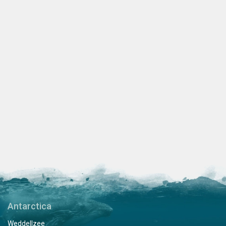
Antarctica
Weddellzee