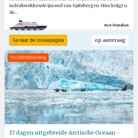
indrukwekkende ijsrand van Spitsbergen. Hier krijgt u
de...
m/v Hondius
op aanvraag
Ga naar de cruisepagina
Tot US$3520 korting
17 dagen uitgebreide Arctische Oceaan -