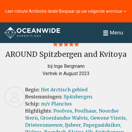
Last-minute Arctische deals! Bespaar op uw volgende avontuur ⭢
Home
Recensies
Menu
AROUND Spitzbergen and Kvitoya
bij Inge Bergmann
Vertrek in August 2023
Regio:
Het Arctisch gebied
Bestemmingen:
Spitsbergen
Schip:
m/v Plancius
Highlights:
Poolvos,
Poolhaas,
Noordse
Stern,
Groenlandse Walvis,
Gewone Vinvis,
Drieteenmeeuw,
Ijsbeer,
Papegaaiduiker,