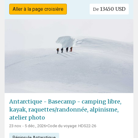
13450 USD
Aller à la page croisière
De
Antarctique - Basecamp - camping libre,
kayak, raquettes/randonnée, alpinisme,
atelier photo
23 nov. - 5 déc., 2026
•
Code du voyage: HDS22-26
Péninsule Antarctique