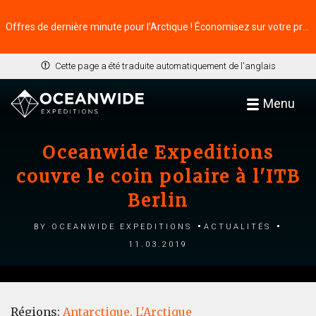
Offres de dernière minute pour l’Arctique ! Économisez sur votre prochaine aventure ⭢
Cette page a été traduite automatiquement de l'anglais
Menu
Oceanwide Expeditions
couvre le coin polaire à l'ITB
Berlin
by Oceanwide Expeditions
Actualités
11.03.2019
Régions:
Antarctique,
L'Arctique