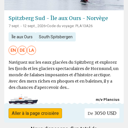
Spitzberg Sud - Île aux Ours - Norvège
7 sept. - 12 sept., 2026
•
Code du voyage: PLA13A26
Île aux Ours
South Spitsbergen
EN
DE
LA
Naviguez sur les eaux glacées du Spitzberg et explorez
les fjords et les glaciers spectaculaires de Hornsund, un
monde de falaises imposantes et d'histoire arctique.
Avec des mers riches en phoques et en baleines, il y a
des chances d'apercevoir des...
m/v Plancius
3050 USD
Aller à la page croisière
De