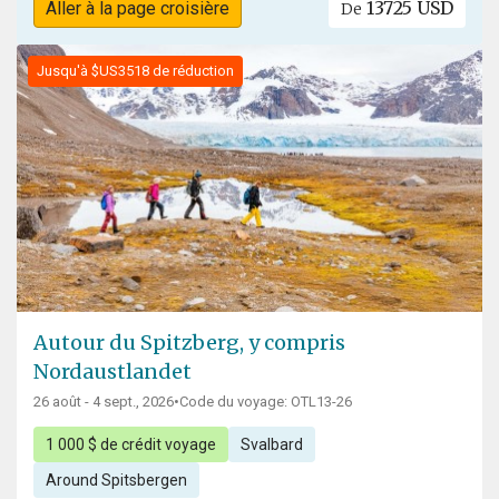
13725 USD
Aller à la page croisière
De
Jusqu'à $US3518 de réduction
Autour du Spitzberg, y compris
Nordaustlandet
26 août - 4 sept., 2026
•
Code du voyage: OTL13-26
1 000 $ de crédit voyage
Svalbard
Around Spitsbergen