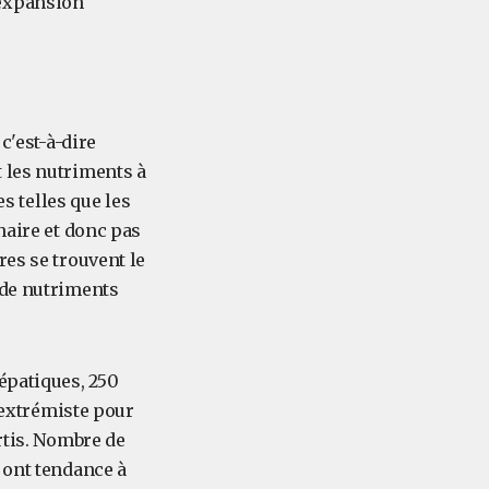
 expansion
c'est-à-dire
 les nutriments à
es telles que les
naire et donc pas
res se trouvent le
 de nutriments
épatiques, 250
e extrémiste pour
rtis. Nombre de
 ont tendance à