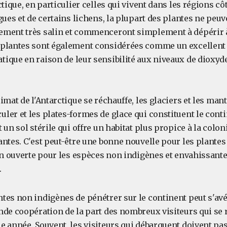
ctique, en particulier celles qui vivent dans les régions côt
gues et de certains lichens, la plupart des plantes ne peu
ement très salin et commenceront simplement à dépérir 
plantes sont également considérées comme un excellent 
ique en raison de leur sensibilité aux niveaux de dioxyd
imat de l'Antarctique se réchauffe, les glaciers et les ma
ler et les plates-formes de glace qui constituent le co
un sol stérile qui offre un habitat plus propice à la coloni
antes. C'est peut-être une bonne nouvelle pour les plante
on ouverte pour les espèces non indigènes et envahissantes 
.
es non indigènes de pénétrer sur le continent peut s'avére
nde coopération de la part des nombreux visiteurs qui se
e année. Souvent, les visiteurs qui débarquent doivent pa