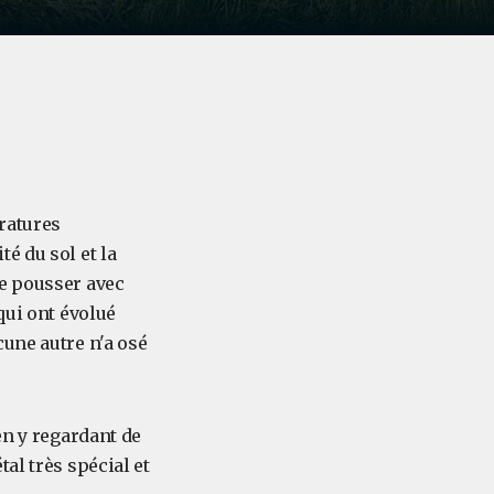
ératures
é du sol et la
de pousser avec
qui ont évolué
une autre n'a osé
en y regardant de
al très spécial et