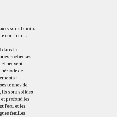
ujours son chemin.
le continent :
 dans la
zones rocheuses.
 et peuvent
e période de
tements :
uses tonnes de
 ils sont solides
et profond les
 l'eau et les
gues feuilles