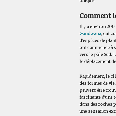
unique.
Comment les
Il y a environ 200
Gondwana
, qui c
d'espèces de plan
ont commencé à se 
vers le pôle Sud. 
le déplacement de
Rapidement, le cli
des formes de vie.
peuvent être trouv
fascinante d'une te
dans des roches pl
une sensation extr