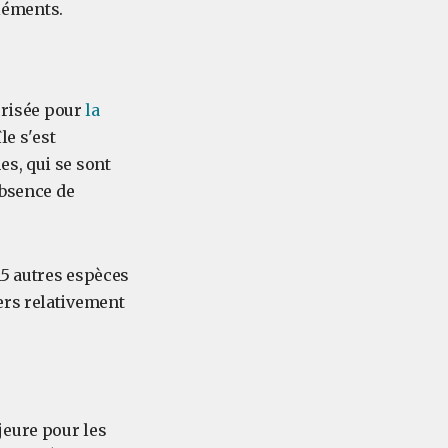
cléments.
 prisée pour
la
le s'est
s, qui se sont
absence de
15 autres espèces
ers relativement
jeure pour les