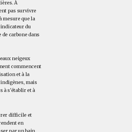
ières. À
vent pas survivre
à mesure que la
indicateur du
e de carbone dans
nteaux neigeux
ntinent commencent
sation et à la
s indigènes, mais
à s'établir et à
r difficile et
 rendent en
sser par un bain