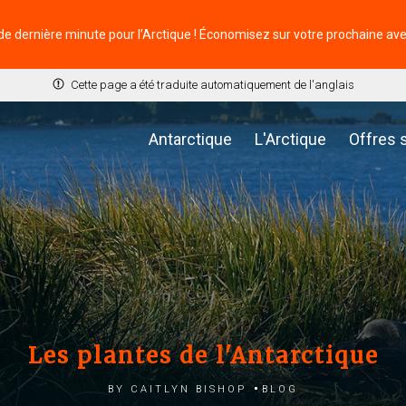
de dernière minute pour l’Arctique ! Économisez sur votre prochaine av
Cette page a été traduite automatiquement de l'anglais
Antarctique
L'Arctique
Offres 
Les plantes de l'Antarctique
by Caitlyn Bishop
Blog