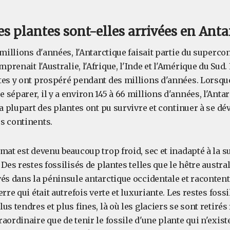
 plantes sont-elles arrivées en Anta
 millions d'années, l'Antarctique faisait partie du superco
omprenait l'Australie, l'Afrique, l'Inde et l'Amérique du Sud
tes y ont prospéré pendant des millions d'années. Lorsqu
séparer, il y a environ 145 à 66 millions d'années, l'Antar
La plupart des plantes ont pu survivre et continuer à se 
s continents.
mat est devenu beaucoup trop froid, sec et inadapté à la su
 Des restes fossilisés de plantes telles que le hêtre austra
és dans la péninsule antarctique occidentale et racontent 
rre qui était autrefois verte et luxuriante. Les restes foss
us tendres et plus fines, là où les glaciers se sont retiré
aordinaire que de tenir le fossile d'une plante qui n'existe