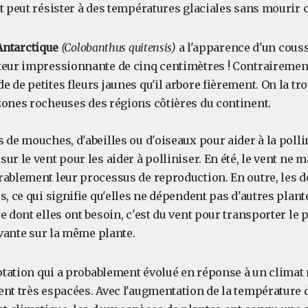
et peut résister à des températures glaciales sans mourir
'Antarctique
(Colobanthus quitensis)
a l'apparence d'un couss
teur impressionnante de cinq centimètres ! Contrairement à
 de petites fleurs jaunes qu'il arbore fièrement. On la tro
zones rocheuses des régions côtières du continent.
 de mouches, d'abeilles ou d'oiseaux pour aider à la polli
ur le vent pour les aider à polliniser. En été, le vent ne 
rablement leur processus de reproduction. En outre, les d
s, ce qui signifie qu'elles ne dépendent pas d'autres plant
e dont elles ont besoin, c'est du vent pour transporter le 
uivante sur la même plante.
aptation qui a probablement évolué en réponse à un climat 
ent très espacées. Avec l'augmentation de la température 