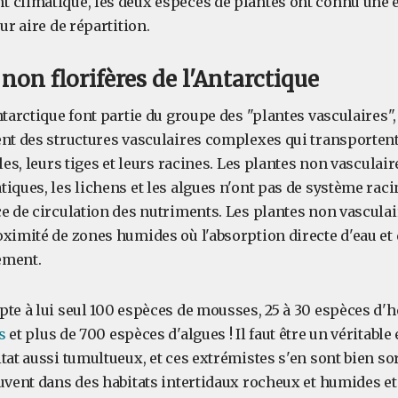
 climatique, les deux espèces de plantes ont connu une
ur aire de répartition.
non florifères de l'Antarctique
ntarctique font partie du groupe des "plantes vasculaires", 
ent des structures vasculaires complexes qui transportent
les, leurs tiges et leurs racines. Les plantes non vasculair
iques, les lichens et les algues n'ont pas de système raci
e de circulation des nutriments. Les plantes non vasculai
oximité de zones humides où l'absorption directe d'eau et
lement.
pte à lui seul 100 espèces de mousses, 25 à 30 espèces d'h
s
et plus de 700 espèces d'algues ! Il faut être un véritabl
tat aussi tumultueux, et ces extrémistes s'en sont bien so
ouvent dans des habitats intertidaux rocheux et humides et