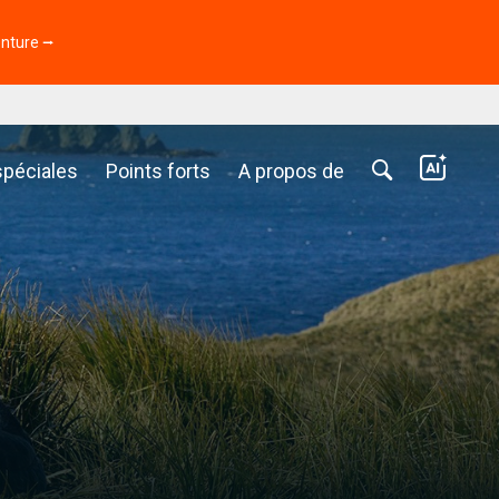
enture ⭢
spéciales
Points forts
A propos de