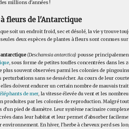
des millions d'années !
à fleurs de l'Antarctique
ique soit un endroit froid, sec et désolé, la vie y trouve to
, seules deux espèces de plantes à fleurs sont connues sur 
 antarctique
(Deschamsia antarctica)
pousse principalement
ique
, sous forme de petites touffes concentrées dans les 
le plus souvent observées parmi les colonies de pingouins
es perturbations sans se dessécher. Au cours de leur court
, elles doivent endurer un certain nombre de mauvais trai
éléphants de mer
, la vitesse élevée du vent et les nombre
 produites par les colonies de reproduction. Malgré tout,
 d'un pied de diamètre. Leur système racinaire complexe 
rées dans leur habitat et leur permet d'absorber facilement
r environnement. En hiver, l'herbe à cheveux perd ses lon