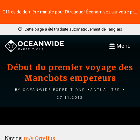
Offres de dernière minute pour l’Arctique ! Économisez sur votre prochaine aventure ⭢
Cette page a été traduite automatiquement de l'anglais
Menu
Début du premier voyage des
Manchots empereurs
by Oceanwide Expeditions
Actualités
27.11.2012
Navire:
m/v Ortelius