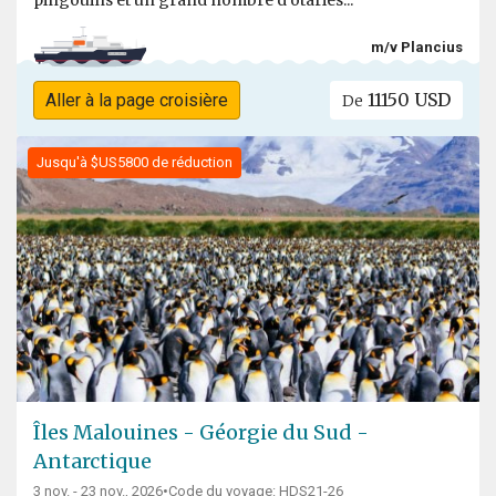
pingouins et un grand nombre d'otaries...
m/v Plancius
11150 USD
Aller à la page croisière
De
Jusqu'à $US5800 de réduction
Îles Malouines - Géorgie du Sud -
Antarctique
3 nov. - 23 nov., 2026
•
Code du voyage: HDS21-26